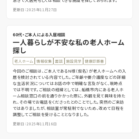
急ぎで入居先もしくは相談できる施設を探しておられます。
更新日：2025年11月27日
60代・ご本人による入居相談
一人暮らしが不安な私の老人ホーム
探し
老人ホーム
情報収集
面談
施設見学
健康診断書
今回のご相談は、ご本人であるN様（仮名）が老人ホームへの入
居を検討されている内容でした。ご年齢や要介護度などの詳細
な生活状況についてはお話の中で明確な言及がなく、現時点
では不明です。ご相談の経緯としては、船橋市内にある老人ホ
ーム相談窓口の前を通りかかった際に、外観を見て興味を持た
れ、その場でお電話をくださったとのことでした。突然のご来訪
ではありましたが、相談室が常駐制でないため、改めて日程を
調整してご相談を受けることとなりました。
更新日：2025年11月16日