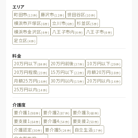
エリア
町田市
藤沢市
世田谷区
(13件)
(12件)
(10件)
横浜市戸塚区
立川市
杉並区
(6件)
(6件)
(5件)
横浜市金沢区
八王子市内
八王子市
(4件)
(4件)
(4件)
足立区
(4件)
料金
20万円以下
20万円前後
10万円以下
(84件)
(37件)
(29件)
20万円程度
15万円以下
月額20万円
(23件)
(22件)
(18件)
月額25万円
30万円以内
20万円以内
(16件)
(15件)
(14件)
25万円以内
(14件)
介護度
要介護1
要介護2
要介護3
(98件)
(87件)
(68件)
要支援1
要介護4
要支援2
(64件)
(54件)
(50件)
介護認定
要介護5
自立生活
(30件)
(24件)
(17件)