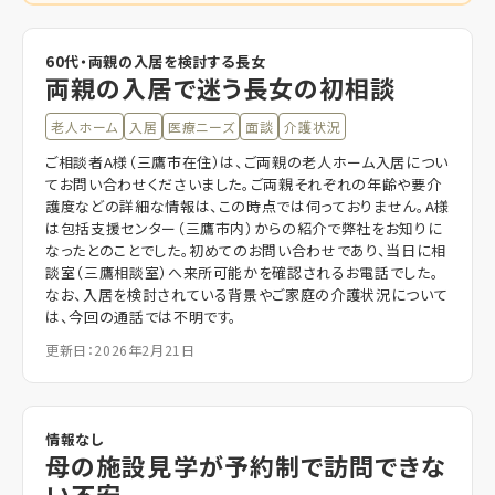
60代・両親の入居を検討する長女
両親の入居で迷う長女の初相談
老人ホーム
入居
医療ニーズ
面談
介護状況
ご相談者A様（三鷹市在住）は、ご両親の老人ホーム入居につい
てお問い合わせくださいました。ご両親それぞれの年齢や要介
護度などの詳細な情報は、この時点では伺っておりません。A様
は包括支援センター（三鷹市内）からの紹介で弊社をお知りに
なったとのことでした。初めてのお問い合わせであり、当日に相
談室（三鷹相談室）へ来所可能かを確認されるお電話でした。
なお、入居を検討されている背景やご家庭の介護状況について
は、今回の通話では不明です。
更新日：2026年2月21日
情報なし
母の施設見学が予約制で訪問できな
い不安