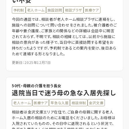
予約制
老人ホーム
施設訪問
相談プラザ
医療ケア
今回の通話では、相談者が老人ホーム相談プラザに連絡をし、
施設への訪問について問い合わせをされました。被介護者のご
年齢や要介護度、ご家族との関係などの詳細は会話中に明言
されておらず、不明です。相談の経緯としては、以前から施設に
相談の意向があった様子で、当日中に直接訪問する希望をお
持ちだったようですが、予約制であるとの案内を受け、後日あら
ためて連絡する形となりました。
更新日：2025年12月7日
50代・母親の介護を担う長女
退院当日で迷う母の急な入居先探し
老人ホーム
医療ケア
早急な入居
相談体制
金沢文庫
相談者は金沢文庫エリア在住で、ご自身の母親に関する老人
ホーム入居の相談のためにお電話をくださいました。お母様は
入院されていたものの、その日中に退院されるという状況で、