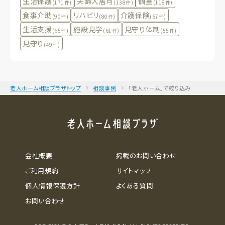
生活保護
夫婦入居可
個室
(171件)
(138件)
(118件)
食事介助
リハビリ
介護保険
(90件)
(80件)
(67件)
生活支援
施設見学
見守り体制
(65件)
(61件)
(55件)
見守り
(49件)
老人ホーム相談プラザトップ
相談事例
「老人ホーム」で絞り込み
会社概要
掲載のお問い合わせ
ご利用規約
サイトマップ
個人情報保護方針
よくある質問
お問い合わせ