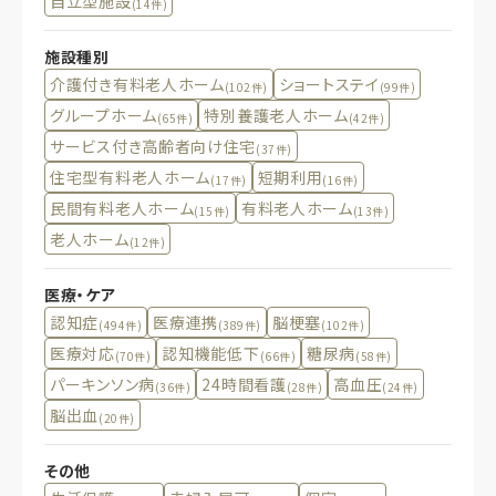
自立型施設
(14件)
施設種別
介護付き有料老人ホーム
ショートステイ
(102件)
(99件)
グループホーム
特別養護老人ホーム
(65件)
(42件)
サービス付き高齢者向け住宅
(37件)
住宅型有料老人ホーム
短期利用
(17件)
(16件)
民間有料老人ホーム
有料老人ホーム
(15件)
(13件)
老人ホーム
(12件)
医療・ケア
認知症
医療連携
脳梗塞
(494件)
(389件)
(102件)
医療対応
認知機能低下
糖尿病
(70件)
(66件)
(58件)
パーキンソン病
24時間看護
高血圧
(36件)
(28件)
(24件)
脳出血
(20件)
その他