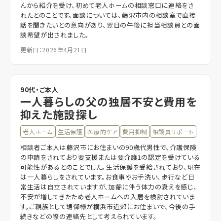
んから紹介を受け、初めて老人ホームの相談窓口に連絡をさ
れたとのことです。面談については、藤沢市内の相談室で直接
話を聞きたいとの意向があり、翌日の午後に担当相談員との面
談希望が出されました。
更新日：2026年4月21日
90代・ご本人
一人暮らしの父の独居不安と費用を
抑えた施設探し
老人ホーム
生活保護
医療的ケア
費用抑制
相談員サポート
相談者ご本人は藤沢市にお住まいの90歳代男性で、介護保険
の申請をされており要支援または要介護1の認定を受けている
可能性があるとのことでした。生活保護を受給されており、現在
は一人暮らしをされています。お食事やお手洗い、歩行など日
常生活は自立されていますが、加齢に伴う体力の衰えを感じ、
不安が増してきたため老人ホームへの入居を検討されていま
す。ご親族として甥御様が横浜市近郊にお住まいで、今後の手
続きなどの際の連絡先として考えられています。