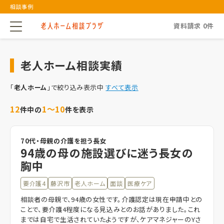
相談事例
資料請求
0
件
老人ホーム相談実績
「
老人ホーム
」で絞り込み表示中
すべて表示
12
1～10
件中の
件を表示
70代・母親の介護を担う長女
94歳の母の施設選びに迷う長女の
胸中
要介護4
藤沢市
老人ホーム
面談
医療ケア
相談者の母親で、94歳の女性です。介護認定は現在申請中との
ことで、要介護4程度になる見込みとのお話がありました。これ
までは自宅で生活されていたようですが、ケアマネジャーのYさ