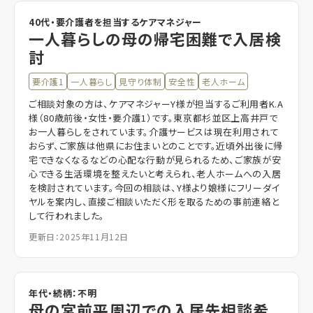
40代・要介護者を担当するケアマネジャー
一人暮らしの母の帰宅困難で入居検
討
要介護1
一人暮らし
見守り体制
安全性
老人ホーム
ご相談対象の方は、ケアマネジャーY様が担当するご利用者K.A
様（80歳前後・女性・要介護1）です。東京都杉並区上高井戸で
お一人暮らしをされています。介護サービスは現在利用されて
おらず、ご家族は他県にお住まいとのことです。近頃外出後に帰
宅できなくなるなどの心配な行動が見られるため、ご家族が安
心できる生活環境を整えたいと考えられ、老人ホームへの入居
を検討されています。今回の相談は、Y様より娘様にフリーダイ
ヤルを案内し、直接ご相談いただく形を取るための事前連絡と
して行われました。
更新日：2025年11月12日
年代・続柄：不明
母の宮前平周辺での入居先相談希