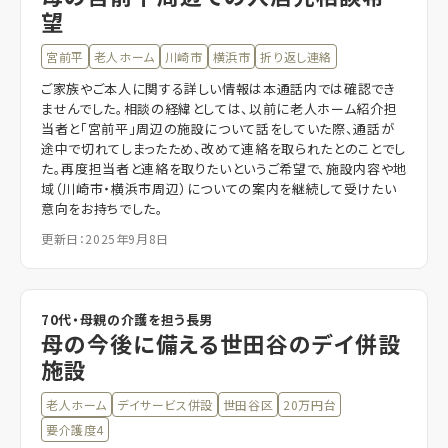
望
宮前平
老人ホーム
川崎市
横浜市
折り返し連絡
ご家族やご本人に関する詳しい情報は本通話内では確認でき
ませんでした。相談の経緯としては、以前に老人ホーム紹介担
当者と「宮前平」周辺の施設について話をしていた際、通話が
途中で切れてしまったため、改めて連絡を取られたとのことでし
た。再度担当者と連絡を取りたいというご希望で、施設内容や地
域（川崎市・横浜市周辺）についての案内を継続して受けたい
意向をお持ちでした。
更新日：2025年9月8日
70代・母親の介護を担う長男
母の今後に備える世田谷のデイ併設
施設
老人ホーム
デイサービス併設
世田谷区
20万円台
要介護度4