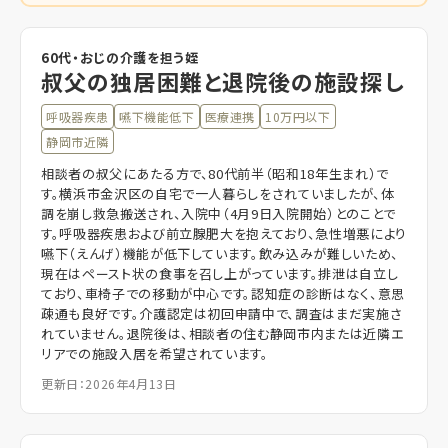
60代・おじの介護を担う姪
叔父の独居困難と退院後の施設探し
呼吸器疾患
嚥下機能低下
医療連携
10万円以下
静岡市近隣
相談者の叔父にあたる方で、80代前半（昭和18年生まれ）で
す。横浜市金沢区の自宅で一人暮らしをされていましたが、体
調を崩し救急搬送され、入院中（4月9日入院開始）とのことで
す。呼吸器疾患および前立腺肥大を抱えており、急性増悪により
嚥下（えんげ）機能が低下しています。飲み込みが難しいため、
現在はペースト状の食事を召し上がっています。排泄は自立し
ており、車椅子での移動が中心です。認知症の診断はなく、意思
疎通も良好です。介護認定は初回申請中で、調査はまだ実施さ
れていません。退院後は、相談者の住む静岡市内または近隣エ
リアでの施設入居を希望されています。
更新日：2026年4月13日