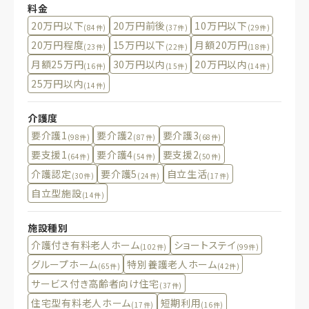
料金
20万円以下
20万円前後
10万円以下
(84件)
(37件)
(29件)
20万円程度
15万円以下
月額20万円
(23件)
(22件)
(18件)
月額25万円
30万円以内
20万円以内
(16件)
(15件)
(14件)
25万円以内
(14件)
介護度
要介護1
要介護2
要介護3
(98件)
(87件)
(68件)
要支援1
要介護4
要支援2
(64件)
(54件)
(50件)
介護認定
要介護5
自立生活
(30件)
(24件)
(17件)
自立型施設
(14件)
施設種別
介護付き有料老人ホーム
ショートステイ
(102件)
(99件)
グループホーム
特別養護老人ホーム
(65件)
(42件)
サービス付き高齢者向け住宅
(37件)
住宅型有料老人ホーム
短期利用
(17件)
(16件)