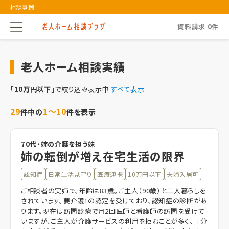
相談事例
資料請求
0
件
老人ホーム相談実績
「
10万円以下
」で絞り込み表示中
すべて表示
29
1～10
件中の
件を表示
70代・姉の介護を担う妹
姉の転倒が増え在宅生活の限界
認知症
日常生活見守り
医療連携
10万円以下
夫婦入居可
ご相談者の実姉で、年齢は83歳。ご主人（90歳）と二人暮らしを
されています。要介護1の認定を受けており、認知症の診断があ
ります。現在は訪問診療で月2回医師と看護師の訪問を受けて
いますが、ご主人が介護サービスの利用を拒むことが多く、十分