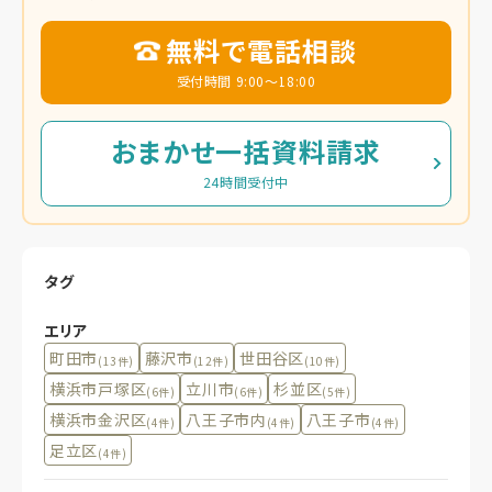
無料で電話相談
受付時間 9:00～18:00
おまかせ一括資料請求
24時間受付中
タグ
エリア
町田市
藤沢市
世田谷区
(13件)
(12件)
(10件)
横浜市戸塚区
立川市
杉並区
(6件)
(6件)
(5件)
横浜市金沢区
八王子市内
八王子市
(4件)
(4件)
(4件)
足立区
(4件)