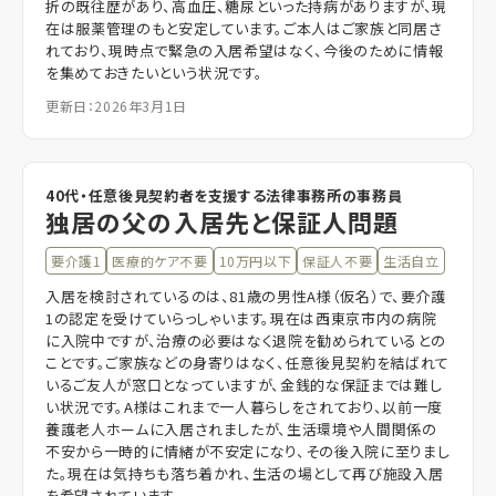
折の既往歴があり、高血圧、糖尿といった持病がありますが、現
在は服薬管理のもと安定しています。ご本人はご家族と同居さ
れており、現時点で緊急の入居希望はなく、今後のために情報
を集めておきたいという状況です。
更新日：2026年3月1日
40代・任意後見契約者を支援する法律事務所の事務員
独居の父の入居先と保証人問題
要介護1
医療的ケア不要
10万円以下
保証人不要
生活自立
入居を検討されているのは、81歳の男性A様（仮名）で、要介護
1の認定を受けていらっしゃいます。現在は西東京市内の病院
に入院中ですが、治療の必要はなく退院を勧められているとの
ことです。ご家族などの身寄りはなく、任意後見契約を結ばれて
いるご友人が窓口となっていますが、金銭的な保証までは難し
い状況です。A様はこれまで一人暮らしをされており、以前一度
養護老人ホームに入居されましたが、生活環境や人間関係の
不安から一時的に情緒が不安定になり、その後入院に至りまし
た。現在は気持ちも落ち着かれ、生活の場として再び施設入居
を希望されています。