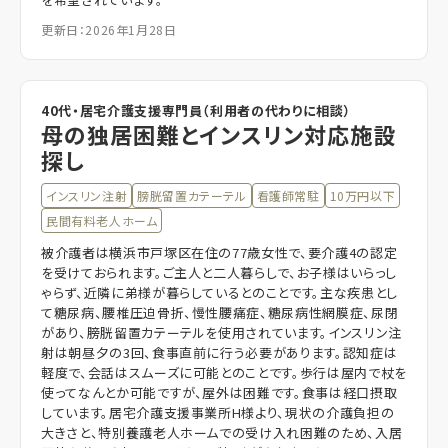
更新日：2026年1月28日
40代・居宅介護支援専門員（利用者の代わりに相談）
母の独居困難とインスリン対応施設
探し
インスリン注射
膀胱留置カテーテル
看護師常駐
10万円以下
民間有料老人ホーム
被介護者は横浜市戸塚区在住の77歳女性で、要介護4の認定
を受けておられます。ご主人と二人暮らしで、お子様はいらっし
ゃらず、近隣に弟様が暮らしているとのことです。主な疾患とし
て糖尿病、腰椎圧迫骨折、慢性腰痛症、糖尿病性網膜症、尿閉
があり、膀胱留置カテーテルを使用されています。インスリン注
射は朝昼夕の3回、食事直前に行う必要があります。認知症は
軽度で、会話はスムーズに可能とのことです。歩行は屋内で杖を
使ってなんとか可能ですが、屋外は困難です。食事は経口摂取
しています。居宅介護支援事業所H様より、現状の介護負担の
大きさと、特別養護老人ホームでの受け入れ困難のため、入居