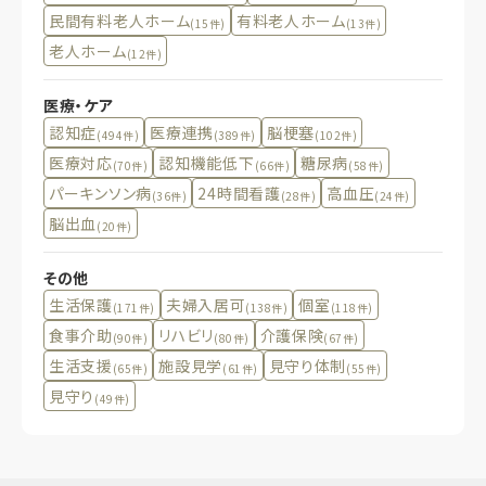
民間有料老人ホーム
有料老人ホーム
(15件)
(13件)
老人ホーム
(12件)
医療・ケア
認知症
医療連携
脳梗塞
(494件)
(389件)
(102件)
医療対応
認知機能低下
糖尿病
(70件)
(66件)
(58件)
パーキンソン病
24時間看護
高血圧
(36件)
(28件)
(24件)
脳出血
(20件)
その他
生活保護
夫婦入居可
個室
(171件)
(138件)
(118件)
食事介助
リハビリ
介護保険
(90件)
(80件)
(67件)
生活支援
施設見学
見守り体制
(65件)
(61件)
(55件)
見守り
(49件)