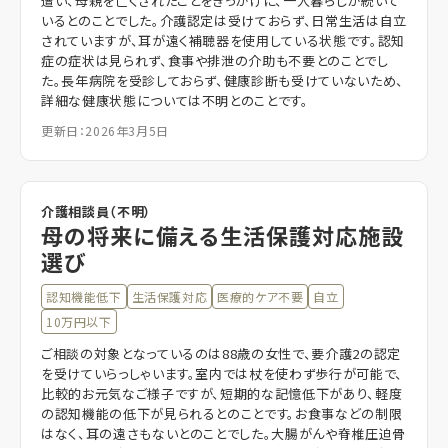
遭い、母親を亡くされたことをきっかけに、一人暮らしが続いて
いるとのことでした。介護認定は受けておらず、日常生活は自立
されていますが、耳が遠く補聴器を使用している状態です。認知
症の症状は見られず、食事や排泄の介助も不要とのことでし
た。長年病院を受診しておらず、健康診断も受けていないため、
詳細な健康状態については不明とのことです。
更新日：2026年3月5日
介護相談員（不明）
母の将来に備える生活保護対応施設
選び
認知機能低下
生活保護対応
医療的ケア不要
自立
10万円以下
ご相談の対象となっているのは88歳の女性で、要介護2の認定
を受けていらっしゃいます。室内では杖を使わず歩行が可能で、
比較的お元気なご様子ですが、短期的な記憶低下があり、軽度
の認知機能の低下が見られるとのことです。お食事などの制限
はなく、耳の遠さもないとのことでした。大腸がんや脊椎圧迫骨