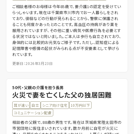
ご相談者様のお母様は今年85歳で、要介護1の認定を受けてい
らっしゃいます。現在は千葉県市川市内でお一人暮らしをされ
ており、徘徊などの行動が見られることから、警察に保護され
ることも何度かあったとのことです。高血圧の持病があり薬を
服用されていますが、その他に重い病気や医療行為を必要とす
る状況ではないと伺いました。ご本人は歩行も自立されており、
身体的には比較的お元気なご様子です。ただし、認知症による
記憶障害や感情の起伏がみられる点が不安要素として挙げら
れています。
更新日：2026年3月23日
50代・父親の介護を担う長男
火災で妻を亡くした父の独居困難
耳が遠い
自立
シニア向け住宅
10万円以下
コミュニケーション配慮
相談者の父親で、88歳の男性です。現在は茨城県常陸太田市の
市営団地に仮住まいされています。数か月前に自宅が火災に