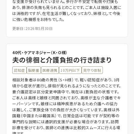
な支援が受けられていません。歩行が不安定で転倒や打撲も
あり、排泄の失敗も見られるとのことです。ご本人は施設入居に
は消極的ですが、在宅生活が難しくなっており、妹様として今後
に強い危機感をお持ちでした。
更新日：2026年5月30日
40代・ケアマネジャー（K・O様）
夫の徘徊と介護負担の行き詰まり
認知症
脳梗塞
医療連携
10万円以下
見守り体制
相談対象者は80歳の男性（S・H様）で、軽い認知症があり、3月
頃から症状が進行し徘徊が見られるようになったとのことです。
要介護認定は区分変更申請中で、現在は1割負担の状態です。
ご本人は奥様と娘様と同居されており、奥様が主な介護者でキ
ーパーソンです。娘様には精神疾患があるため介護への協力
は難しく、ご家族全体での負担が大きくなっています。奥様は外
国籍（中国または韓国系）で、日常会話は可能ですが契約等の
専門的な説明には通訳的支援が必要な場合があります。訪問
診療を受けており、医師との連携は比較的スムーズに行える環
境です。