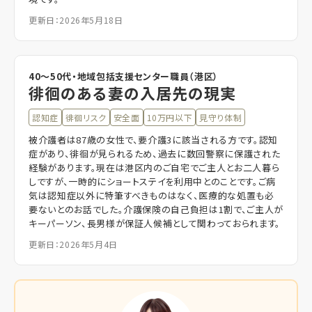
更新日：2026年5月18日
40〜50代・地域包括支援センター職員（港区）
徘徊のある妻の入居先の現実
認知症
徘徊リスク
安全面
10万円以下
見守り体制
被介護者は87歳の女性で、要介護3に該当される方です。認知
症があり、徘徊が見られるため、過去に数回警察に保護された
経験があります。現在は港区内のご自宅でご主人とお二人暮ら
しですが、一時的にショートステイを利用中とのことです。ご病
気は認知症以外に特筆すべきものはなく、医療的な処置も必
要ないとのお話でした。介護保険の自己負担は1割で、ご主人が
キーパーソン、長男様が保証人候補として関わっておられます。
更新日：2026年5月4日