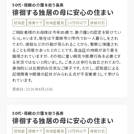
50代・母親の介護を担う長男
徘徊する独居の母に安心の住まい
認知症
感情ケア
地域密着型
10万円以下
徘徊対応
ご相談者様のお母様は今年85歳で、要介護1の認定を受けてい
らっしゃいます。現在は千葉県市川市内でお一人暮らしをされ
ており、徘徊などの行動が見られることから、警察に保護され
ることも何度かあったとのことです。高血圧の持病があり薬を
服用されていますが、その他に重い病気や医療行為を必要とす
る状況ではないと伺いました。ご本人は歩行も自立されており、
身体的には比較的お元気なご様子です。ただし、認知症による
記憶障害や感情の起伏がみられる点が不安要素として挙げら
れています。
更新日：2026年4月10日
50代・母親の介護を担う長男
徘徊する独居の母に安心の住まい
認知症
感情ケア
地域密着型
10万円以下
徘徊対応