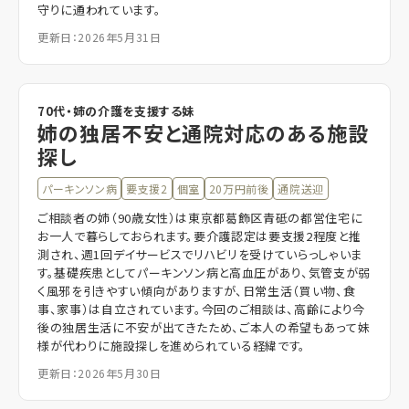
守りに通われています。
更新日：2026年5月31日
70代・姉の介護を支援する妹
姉の独居不安と通院対応のある施設
探し
パーキンソン病
要支援2
個室
20万円前後
通院送迎
ご相談者の姉（90歳女性）は東京都葛飾区青砥の都営住宅に
お一人で暮らしておられます。要介護認定は要支援2程度と推
測され、週1回デイサービスでリハビリを受けていらっしゃいま
す。基礎疾患としてパーキンソン病と高血圧があり、気管支が弱
く風邪を引きやすい傾向がありますが、日常生活（買い物、食
事、家事）は自立されています。今回のご相談は、高齢により今
後の独居生活に不安が出てきたため、ご本人の希望もあって妹
様が代わりに施設探しを進められている経緯です。
更新日：2026年5月30日