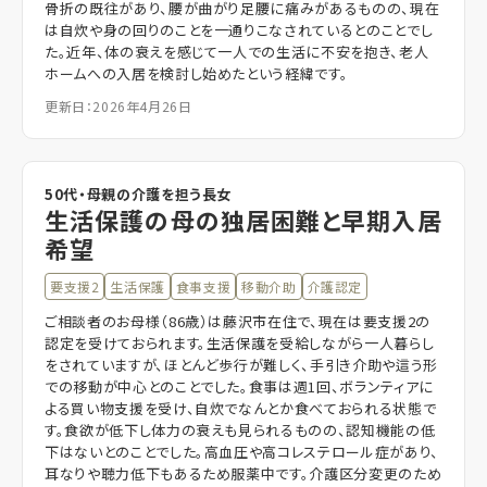
骨折の既往があり、腰が曲がり足腰に痛みがあるものの、現在
は自炊や身の回りのことを一通りこなされているとのことでし
た。近年、体の衰えを感じて一人での生活に不安を抱き、老人
ホームへの入居を検討し始めたという経緯です。
更新日：2026年4月26日
50代・母親の介護を担う長女
生活保護の母の独居困難と早期入居
希望
要支援2
生活保護
食事支援
移動介助
介護認定
ご相談者のお母様（86歳）は藤沢市在住で、現在は要支援2の
認定を受けておられます。生活保護を受給しながら一人暮らし
をされていますが、ほとんど歩行が難しく、手引き介助や這う形
での移動が中心とのことでした。食事は週1回、ボランティアに
よる買い物支援を受け、自炊でなんとか食べておられる状態で
す。食欲が低下し体力の衰えも見られるものの、認知機能の低
下はないとのことでした。高血圧や高コレステロール症があり、
耳なりや聴力低下もあるため服薬中です。介護区分変更のため