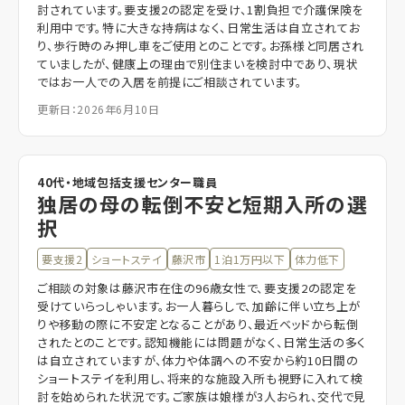
討されています。要支援2の認定を受け、1割負担で介護保険を
利用中です。特に大きな持病はなく、日常生活は自立されてお
り、歩行時のみ押し車をご使用とのことです。お孫様と同居され
ていましたが、健康上の理由で別住まいを検討中であり、現状
ではお一人での入居を前提にご相談されています。
更新日：2026年6月10日
40代・地域包括支援センター職員
独居の母の転倒不安と短期入所の選
択
要支援2
ショートステイ
藤沢市
1泊1万円以下
体力低下
ご相談の対象は藤沢市在住の96歳女性で、要支援2の認定を
受けていらっしゃいます。お一人暮らしで、加齢に伴い立ち上が
りや移動の際に不安定となることがあり、最近ベッドから転倒
されたとのことです。認知機能には問題がなく、日常生活の多く
は自立されていますが、体力や体調への不安から約10日間の
ショートステイを利用し、将来的な施設入所も視野に入れて検
討を始められた状況です。ご家族は娘様が3人おられ、交代で見