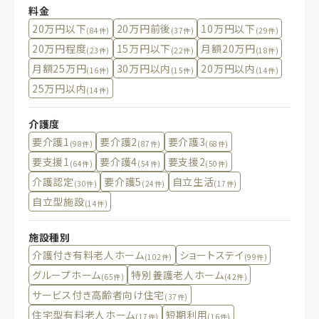
料金
20万円以下
20万円前後
10万円以下
(84件)
(37件)
(29件)
20万円程度
15万円以下
月額20万円
(23件)
(22件)
(18件)
月額25万円
30万円以内
20万円以内
(16件)
(15件)
(14件)
25万円以内
(14件)
介護度
要介護1
要介護2
要介護3
(98件)
(87件)
(68件)
要支援1
要介護4
要支援2
(64件)
(54件)
(50件)
介護認定
要介護5
自立生活
(30件)
(24件)
(17件)
自立型施設
(14件)
施設種別
介護付き有料老人ホーム
ショートステイ
(102件)
(99件)
グループホーム
特別養護老人ホーム
(65件)
(42件)
サービス付き高齢者向け住宅
(37件)
住宅型有料老人ホーム
短期利用
(17件)
(16件)