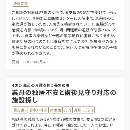
通院支援
ご相談の対象は87歳の女性で、要支援2の認定を受けていらっ
しゃいます。現在は公立医療センターに入院中で、退院後の自
宅復帰が難しいため、入居先を検討されています。直腸がんの
治療を内服で継続中であり、月1回程度の通院が必要とのこと
です。お食事の準備など一部の家事動作に困難がありますが、
排泄や身の回りのことは概ね自立されており、認知機能の低下
も特に見られないとのことです。保証人は青梅市在住の息子様
が務められる予定です。
更新日：2026年5月4日
40代・義母の介護を担う長男の妻
義母の独居不安と術後見守り対応の
施設探し
要支援2
看取り対応
医療面
交流
月額30万円
相談者の義母であるA.Y様は79歳の女性で、要支援2の認定を
受けておられます。現在は横浜市金沢区にお一人でお住まい