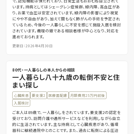
で、認知機能は保たれており、日常生活もおおむね自立されて
います。持病としてはシェーグレン症候群、緑内障、高血圧があ
り、お薬で血圧は安定されています。緑内障の影響により視覚
にやや不自由があり、加えて間もなく肺がんの手術を予定され
ているため、今後の一人暮らしに不安を感じて施設入居を検討
されています。義理の娘である相談者様が中心となり、対応を
進めておられます。
更新日：2026年4月30日
80代・一人暮らしの本人からの相談
一人暮らし八十九歳の転倒不安と住
まい探し
心臓疾患
要支援2
医療面配慮
月額費用25万円前後
入居検討
ご本人は89歳で、一人暮らしをされています。要支援2の認定を
受けており、訪問介護や通所サービスなどを利用しながら自立
的に生活されています。主な持病として心臓疾患があり、循環
器科に継続通院中とのことです。また、過去に転倒による圧迫