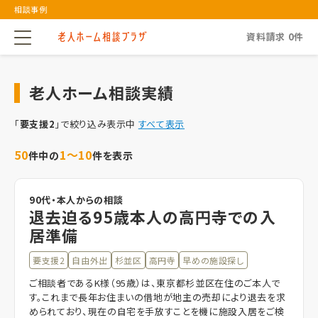
相談事例
資料請求
0
件
老人ホーム相談実績
「
要支援2
」で絞り込み表示中
すべて表示
50
1～10
件中の
件を表示
90代・本人からの相談
退去迫る95歳本人の高円寺での入
居準備
要支援2
自由外出
杉並区
高円寺
早めの施設探し
ご相談者であるK様（95歳）は、東京都杉並区在住のご本人で
す。これまで長年お住まいの借地が地主の売却により退去を求
められており、現在の自宅を手放すことを機に施設入居をご検