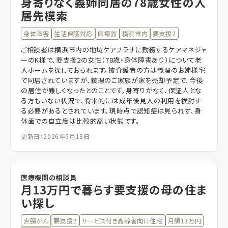
身寄りなく義姉同居の78歳女性の入
居先模索
身体障害
生活保護対応
医療面
横浜市内
要支援2
ご相談者は横浜市内の地域ケアプラザに勤務するケアマネジャ
ーのK様で、要支援2の女性（78歳・身体障害あり）について老
人ホームを探しておられます。被介護者の方は義理のお姉様宅
で同居されていますが、義理のご家族が家を売却予定で、今後
の居住が難しくなったとのことです。身寄りがなく、保証人とな
る方もいない状況で、将来的には成年後見人の利用を検討す
る必要があるとされています。現時点で認知症は見られず、身
体面での自立度は比較的高い状態です。
更新日：2026年5月18日
医療機関の相談員
月13万円で暮らす要支援の母の住ま
い探し
直腸がん
要支援2
サービス付き高齢者向け住宅
月額13万円