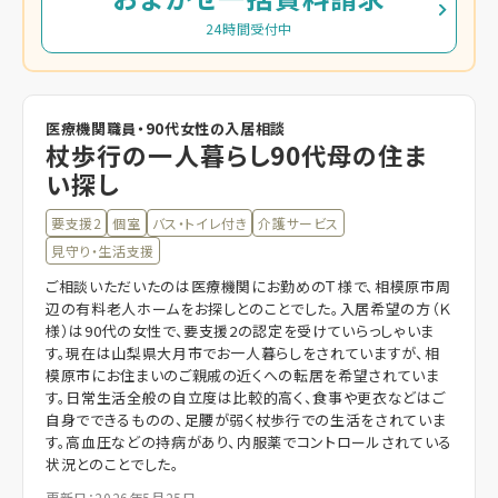
24時間受付中
医療機関職員・90代女性の入居相談
杖歩行の一人暮らし90代母の住ま
い探し
要支援2
個室
バス・トイレ付き
介護サービス
見守り・生活支援
ご相談いただいたのは医療機関にお勤めのＴ様で、相模原市周
辺の有料老人ホームをお探しとのことでした。入居希望の方（Ｋ
様）は90代の女性で、要支援2の認定を受けていらっしゃいま
す。現在は山梨県大月市でお一人暮らしをされていますが、相
模原市にお住まいのご親戚の近くへの転居を希望されていま
す。日常生活全般の自立度は比較的高く、食事や更衣などはご
自身でできるものの、足腰が弱く杖歩行での生活をされていま
す。高血圧などの持病があり、内服薬でコントロールされている
状況とのことでした。
更新日：2026年5月25日