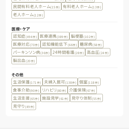
民間有料老人ホーム
有料老人ホーム
(15件)
(13件)
老人ホーム
(12件)
医療・ケア
認知症
医療連携
脳梗塞
(494件)
(389件)
(102件)
医療対応
認知機能低下
糖尿病
(70件)
(66件)
(58件)
パーキンソン病
24時間看護
高血圧
(36件)
(28件)
(24件)
脳出血
(20件)
その他
生活保護
夫婦入居可
個室
(171件)
(138件)
(118件)
食事介助
リハビリ
介護保険
(90件)
(80件)
(67件)
生活支援
施設見学
見守り体制
(65件)
(61件)
(55件)
見守り
(49件)