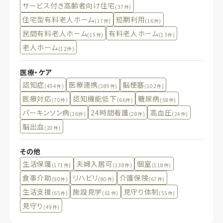
サービス付き高齢者向け住宅
(37件)
住宅型有料老人ホーム
短期利用
(17件)
(16件)
民間有料老人ホーム
有料老人ホーム
(15件)
(13件)
老人ホーム
(12件)
医療・ケア
認知症
医療連携
脳梗塞
(494件)
(389件)
(102件)
医療対応
認知機能低下
糖尿病
(70件)
(66件)
(58件)
パーキンソン病
24時間看護
高血圧
(36件)
(28件)
(24件)
脳出血
(20件)
その他
生活保護
夫婦入居可
個室
(171件)
(138件)
(118件)
食事介助
リハビリ
介護保険
(90件)
(80件)
(67件)
生活支援
施設見学
見守り体制
(65件)
(61件)
(55件)
見守り
(49件)