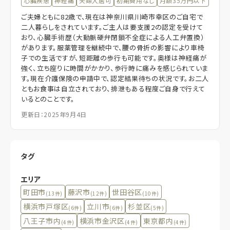
心臓疾患
神経痛
夫婦入居可
初期費用なし
月額35万円以下
ご夫婦ともに82歳で、現在は神奈川県川崎市幸区のご自宅で
二人暮らしをされています。ご主人は要支援2の認定を受けて
おり、心臓手術歴（大動脈硬弁閉鎖不全症による人工弁置換）
があります。服薬管理を継続中で、腰の骨折の影響により車椅
子での生活ですが、短距離の歩行も可能です。奥様は神経痛が
強く、立ち座りに時間がかかり、歩行時に痛みを感じられていま
す。現在介護保険の申請中で、認定結果待ちの状況です。お二人
ともお食事は自立されており、排泄もある程度ご自身で行えて
いるとのことです。
更新日：2025年9月4日
タグ
エリア
町田市
藤沢市
世田谷区
(13件)
(12件)
(10件)
横浜市戸塚区
立川市
杉並区
(6件)
(6件)
(5件)
八王子市内
横浜市金沢区
東京都内
(4件)
(4件)
(4件)