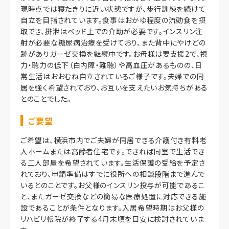
現時点では寝たきりに近い状態ですが、歩行訓練を続けて
自立を目指されています。食事はおかゆ程度の流動食を摂
取でき、排泄はベッド上での介助が必要です。インスリン注
射が必要な糖尿病治療を受けており、また背中にやけどの
跡がありガーゼ交換を継続中です。お母様は要支援2で、視
力・聴力の低下（白内障・難聴）や高血圧があるものの、日
常生活はおおむね自立されているご様子です。夫婦での同
居を強く希望されており、お互いを支えたいお気持ちがある
とのことでした。
ご要望
ご希望は、横浜市内でご夫婦が同居できる介護付き有料老
人ホームまたは高齢者住宅です。できれば同室で生活でき
る二人部屋を希望されています。生活保護の受給を予定さ
れており、申請準備はすでに役所への相談段階まで進んで
いるとのことです。お父様のインスリン投与が可能であるこ
と、またガーゼ交換などの簡易な医療処置に対応できる施
設であることが条件となります。入居希望時期はお父様の
リハビリ転院が終了する4月末頃を目安に検討されていま