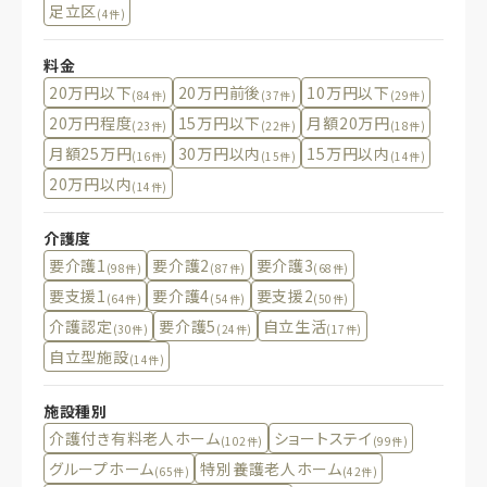
足立区
(4件)
料金
20万円以下
20万円前後
10万円以下
(84件)
(37件)
(29件)
20万円程度
15万円以下
月額20万円
(23件)
(22件)
(18件)
月額25万円
30万円以内
15万円以内
(16件)
(15件)
(14件)
20万円以内
(14件)
介護度
要介護1
要介護2
要介護3
(98件)
(87件)
(68件)
要支援1
要介護4
要支援2
(64件)
(54件)
(50件)
介護認定
要介護5
自立生活
(30件)
(24件)
(17件)
自立型施設
(14件)
施設種別
介護付き有料老人ホーム
ショートステイ
(102件)
(99件)
グループホーム
特別養護老人ホーム
(65件)
(42件)