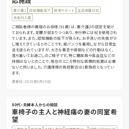
要介護2
認知機能低下
排泄サポート
生活保護対応
年金内入居
ご相談者様の義理のお母様（91歳）は、要介護2の認定を受け
ておられます。足腰が弱まりつつあり、歩行時には杖を使用され
ています。また、認知機能の低下が見られ、お手洗いの失敗が少
し増えてきているとのことです。紙パンツを着用しながら日常生
活を送られていますが、大きな暴言や徘徊などの行動はなく、
落ち着いてお過ごしのご様子です。特に糖尿病や高血圧などの
持病はないとのことで、現在のところ特別な医療的処置は必要
ないと伺いました。介護保険の負担割合は1割負担となってい
ます。
更新日：2025年5月15日
80代・夫婦本人からの相談
車椅子の主人と神経痛の妻の同室希
望