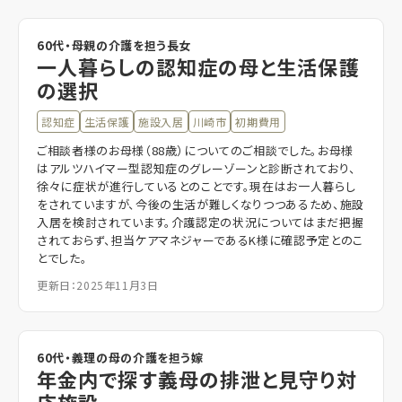
60代・母親の介護を担う長女
一人暮らしの認知症の母と生活保護
の選択
認知症
生活保護
施設入居
川崎市
初期費用
ご相談者様のお母様（88歳）についてのご相談でした。お母様
はアルツハイマー型認知症のグレーゾーンと診断されており、
徐々に症状が進行しているとのことです。現在はお一人暮らし
をされていますが、今後の生活が難しくなりつつあるため、施設
入居を検討されています。介護認定の状況についてはまだ把握
されておらず、担当ケアマネジャーであるK様に確認予定とのこ
とでした。
更新日：2025年11月3日
60代・義理の母の介護を担う嫁
年金内で探す義母の排泄と見守り対
応施設