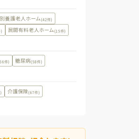
別養護老人ホーム
(42件)
民間有料老人ホーム
件)
(15件)
糖尿病
(66件)
(58件)
介護保険
)
(67件)