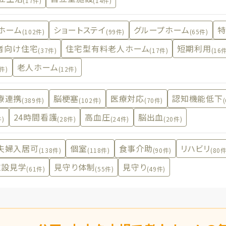
(17件)
(14件)
ホーム
ショートステイ
グループホーム
特
(102件)
(99件)
(65件)
者向け住宅
住宅型有料老人ホーム
短期利用
(37件)
(17件)
(16
老人ホーム
3件)
(12件)
療連携
脳梗塞
医療対応
認知機能低下
(389件)
(102件)
(70件)
24時間看護
高血圧
脳出血
件)
(28件)
(24件)
(20件)
夫婦入居可
個室
食事介助
リハビリ
(138件)
(118件)
(90件)
(80件
施設見学
見守り体制
見守り
(61件)
(55件)
(49件)