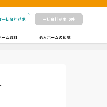
せ一括資料請求
一括
資料請求
0
件
ホーム取材
老人ホームの知識
討