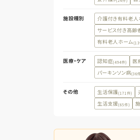
(24件)
施設種別
介護付き有料老人
サービス付き高齢
有料老人ホーム
(1
医療・ケア
認知症
医
(494件)
パーキンソン病
(36
その他
生活保護
(171件)
生活支援
(65件)