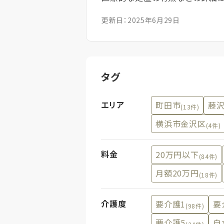
更新日：2025年6月29日
タグ
エリア
町田市
藤
(13件)
横浜市金沢区
(4件)
料金
20万円以下
(84件)
月額20万円
(18件)
介護度
要介護1
要
(98件)
要介護5
自