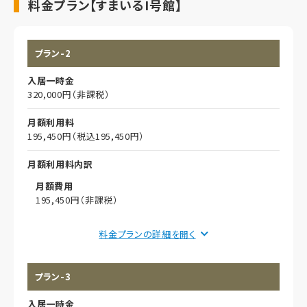
料金プラン【すまいるI号館】
プラン-2
入居一時金
320,000円（非課税）
月額利用料
195,450円（税込195,450円）
月額利用料内訳
月額費用
195,450円（非課税）
償却
料金プランの詳細を
初期償却
プラン-3
想定居住期間（償却年月数）
入居一時金