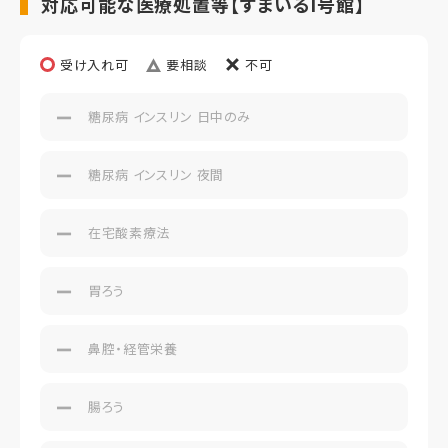
対応可能な医療処置等【すまいるI号館】
受け入れ可
要相談
不可
糖尿病 インスリン 日中のみ
糖尿病 インスリン 夜間
在宅酸素療法
胃ろう
鼻腔・経管栄養
腸ろう