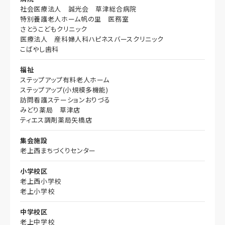
社会医療法人 誠光会 草津総合病院
特別養護老人ホーム帆の里 医務室
さとうこどもクリニック
医療法人 産科婦人科ハピネスバースクリニック
こばやし歯科
福祉
ステップアップ有料老人ホーム
ステップアップ(小規模多機能)
訪問看護ステーションおりづる
みどり薬局 草津店
ティエス調剤薬局矢橋店
集会施設
老上西まちづくりセンター
小学校区
老上西小学校
老上小学校
中学校区
老上中学校