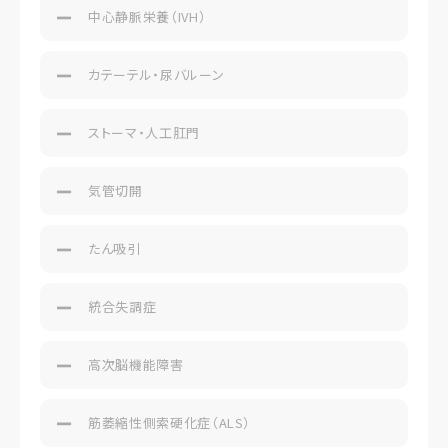
中心静脈栄養（IVH）
カテーテル・尿バルーン
ストーマ・人工肛門
気管切開
たん吸引
統合失調症
高次脳機能障害
筋萎縮性側索硬化症（ALS）