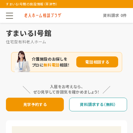
すまいるI号館の施設情報（草津市）
資料請求
0
件
すまいるI号館
住宅型有料老人ホーム
介護施設のお探しを
電話相談する
プロに
無料電話
相談！
入居をお考えなら、
ぜひ見学して雰囲気を確かめましょう！
見学予約する
資料請求する（無料）