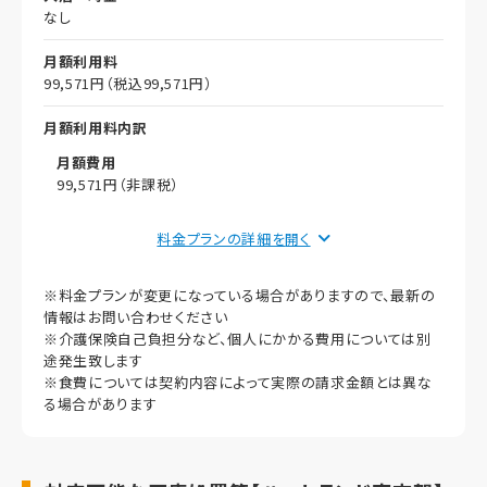
その他事項
なし
月額利用料
99,571円（税込99,571円）
月額利用料内訳
月額費用
99,571円（非課税）
償却
料金プランの詳細を
初期償却
※料金プランが変更になっている場合がありますので、最新の
想定居住期間（償却年月数）
情報はお問い合わせください
※介護保険自己負担分など、個人にかかる費用については別
その他事項
途発生致します
※食費については契約内容によって実際の請求金額とは異な
る場合があります