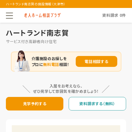
ハートランド南志賀の施設情報（大津市）
資料請求
0
件
ハートランド南志賀
サービス付き高齢者向け住宅
介護施設のお探しを
電話相談する
プロに
無料電話
相談！
入居をお考えなら、
ぜひ見学して雰囲気を確かめましょう！
見学予約する
資料請求する（無料）