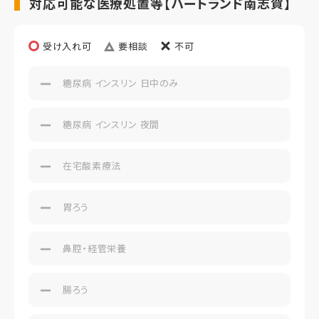
対応可能な医療処置等【ハートランド南志賀】
受け入れ可
要相談
不可
糖尿病 インスリン 日中のみ
糖尿病 インスリン 夜間
在宅酸素療法
胃ろう
鼻腔・経管栄養
腸ろう