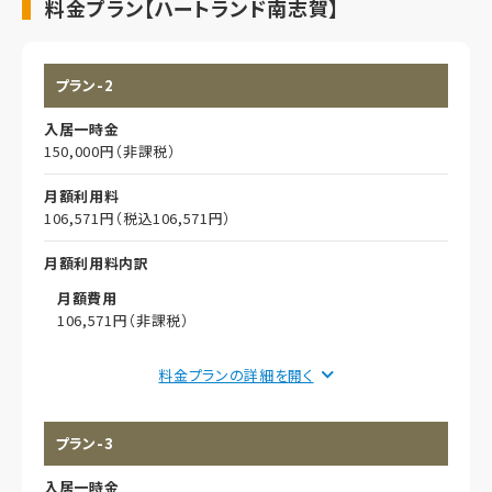
料金プラン【ハートランド南志賀】
プラン-2
入居一時金
150,000円（非課税）
月額利用料
106,571円（税込106,571円）
月額利用料内訳
月額費用
106,571円（非課税）
償却
料金プランの詳細を
初期償却
プラン-3
想定居住期間（償却年月数）
入居一時金