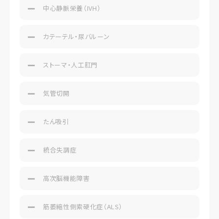
中心静脈栄養（IVH）
カテーテル・尿バルーン
ストーマ・人工肛門
気管切開
たん吸引
統合失調症
高次脳機能障害
筋萎縮性側索硬化症（ALS）