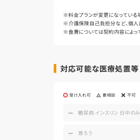
想定居住期
※料金プランが変更になっている
※介護保険自己負担分など、個人
その他事項
※食費については契約内容によっ
対応可能な医療処置等【
受け入れ可
要相談
不可
糖尿病 インスリン 日中の
胃ろう