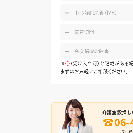
中心静脈栄養（IVH）
気管切開
高次脳機能障害
※
○
（受け入れ可）と記載がある
まずはお気軽にご相談ください。
介護施設探し
06-
受付時間