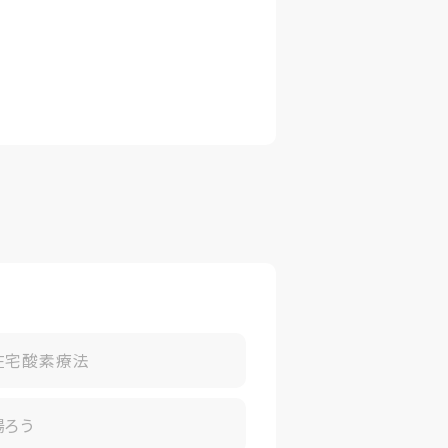
在宅酸素療法
腸ろう