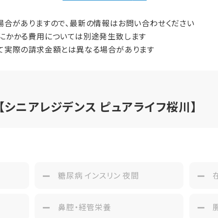
間（償却年月数）
場合がありますので、最新の情報はお問い合わせください
にかかる費用については別途発生致します
て実際の請求金額とは異なる場合があります
シニアレジデンス ピュアライフ桜川】
み
糖尿病 インスリン 夜間
鼻腔・経管栄養