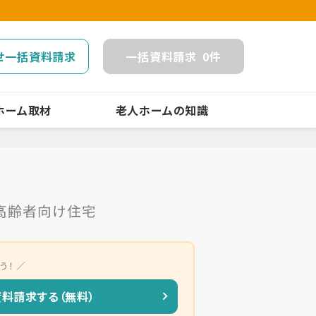
せ一括資料請求
一括
資料請求
0
件
ホーム取材
老人ホームの知識
高齢者向け住宅
う！
資料請求する（無料）