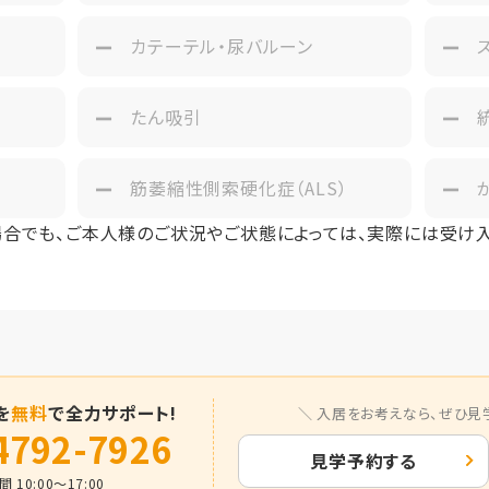
カテーテル・尿バルーン
たん吸引
筋萎縮性側索硬化症（ALS）
場合でも、ご本人様のご状況やご状態によっては、実際には受け
を
無料
で全力サポート!
入居をお考えなら、
ぜひ見
4792-7926
見学予約する
 10:00～17:00