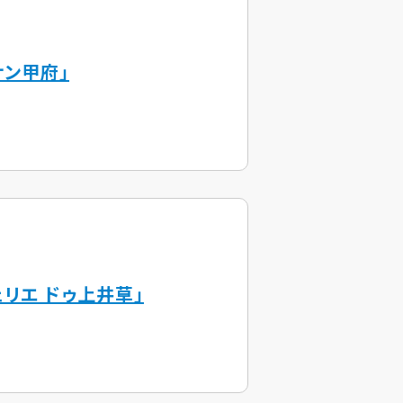
ナン甲府」
リエ ドゥ上井草」