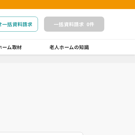
せ一括資料請求
一括
資料請求
0
件
ホーム取材
老人ホームの知識