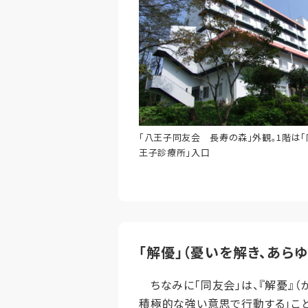
「八王子同友会 長寿の森」外観。1階は
王子診療所」入口
「解優」（憂いを解き、あら
ちなみに「同友会」は、『解憂』（
積極的な強い意思で行動する」こと