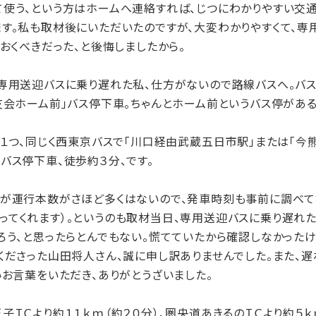
使う、という方はホームへ連絡すれば、じつにわかりやすい交通
ます。私も取材後にいただいたのですが、大変わかりやすくて、
ておくべきだった、と後悔しましたから。
専用送迎バスに乗り遅れた私、仕方がないので路線バスへ。バスな
友会ホーム前」バス停下車。ちゃんとホーム前というバス停がある
１つ、同じく西東京バスで「川口経由武蔵五日市駅」または「今熊
バス停下車、徒歩約３分、です。
が運行本数がさほど多くはないので、発車時刻も事前に調べて
ってくれます）。というのも取材当日、専用送迎バスに乗り遅れ
ろう、と思ったらとんでもない。慌てていたから確認しなかった
くださった山田将人さん、誠に申し訳ありませんでした。また、遅
いお言葉をいただき、ありがとうざいました。
ＩＣより約１１ｋｍ（約２０分）、圏央道あきるのＩＣより約５ｋ