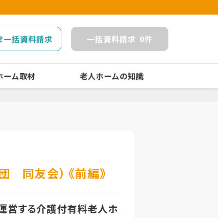
せ一括資料請求
一括
資料請求
0
件
ホーム取材
老人ホームの知識
 同友会） 《前編》
が運営する介護付有料老人ホ