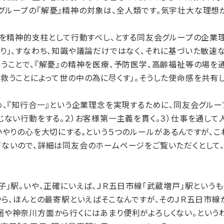
グループの『解憂』精神の対象は、全人類です。気宇壮大な理想が
を精神的支柱として行動すべし、とする同友会グループの企業理
り」、すなわち、知識や議論だけではなく、それに基づいた敏速
うことで、『解憂』の精神を医療、予防医学、高齢福祉等の場を
救うことによって世の中の為に尽くす」。そうした使命感を共有し
め、『知行合一』という企業理念を実現するために、同友会グル
じない行動をする。２）お客様第一主義を貫く。３）仕事を通して
いやりの心を大切にする。という５つのルールがあるんですが、
がないので、詳細は同友会のホームページをご覧いただくとして
」駅。いや、正確にいえば、ＪＲ五日市線「武蔵増戸」駅というも
から、ほんとの最寄駅といえばそこなんですが、そのＪＲ五日市線
圏や神奈川方面から行くにはあまり便利がよろしくない。という