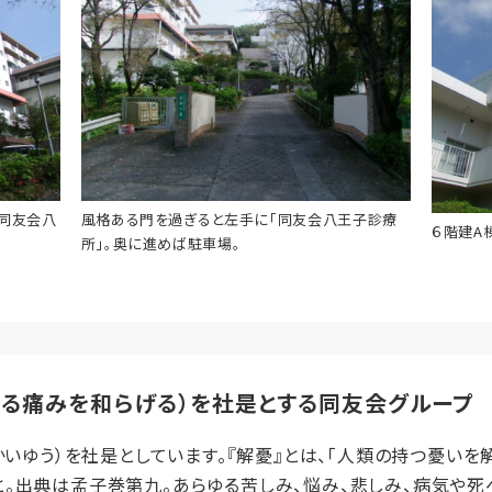
「同友会八
風格ある門を過ぎると左手に「同友会八王子診療
６階建A
所」。奥に進めば駐車場。
ゆる痛みを和らげる）を社是とする同友会グループ
かいゆう）を社是としています。『解憂』とは、「人類の持つ憂いを
。出典は孟子巻第九。あらゆる苦しみ、悩み、悲しみ、病気や死