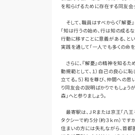
を和らげるために存在する同友会
そして、職員はすべからく『解憂』
「知は行うの始め、行は知の成るな
行動に移すことに意義がある、とい
実践を通して「一人でも多くの命を
さらに、『解憂』の精神を知るた
動規範として、１）自己の良心に恥
立てる。５）和を尊び、仲間への思
り同友会の説明ばかりでもしょう
森」へと参りましょう。
最寄駅は、ＪＲまたは京王「八王子
タクシーで約５分（約３ｋｍ）です
住まいの方には失礼ながら、首都