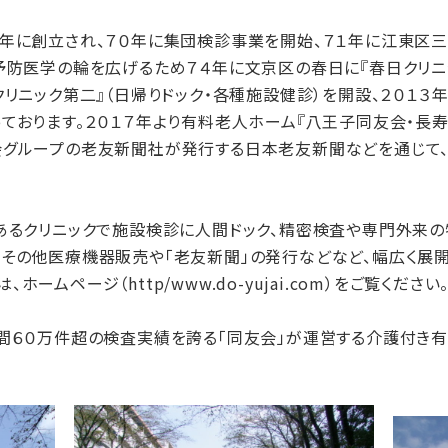
年に創立され、７０年に集団検診事業を開始、７１年に江東区三
予防医学の輪を広げるため７４年に文京区の春日に『春日クリニッ
リニック第二』（日帰りドック・各種施設健診）を開設、２０１３年
ております。２０１７年より有料老人ホーム『八王子同友会・長寿
会グループの老友新聞社が発行する日本老友新聞などを通じて
あるクリニックで施設検診に人間ドック、精密検査や専門外来の
、その他医療機器販売や「老友新聞」の発行などなど、幅広く展開
ムページ（http/www.do-yujai.com）をご覧ください
間６０万件超の検査実績を誇る「同友会」が運営する介護付き有