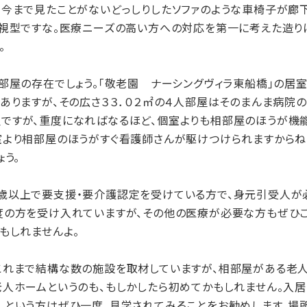
今まで見たことがないどっしりしたソファのような車椅子が廊下
重視型ですな。医療ニーズの高い方への対応を第一に考えた造り
。
屋の存在でしょう。「敬老園 ナーシングヴィラ東船橋」の居室
ありますが、その広さ３３．０２㎡の４人部屋はそのまんま病院の
ですが、重度になればなるほど、個室よりも相部屋のほうが機能
室より相部屋のほうがすぐ看護師さんが駆けつけられますからね
ょう。
以上で要支援・要介護認定を受けている方で、身元引受人が必
度の方を受け入れていますが、その他の医療が必要な方もぜひご
もしれませんよ。
れまで結構な数の施設を取材していますが、相部屋がある老人
人ホームというのも、もしかしたら初めてかもしれません。入居
、という方はぜひ一度、見学されてみることをお勧めします。場