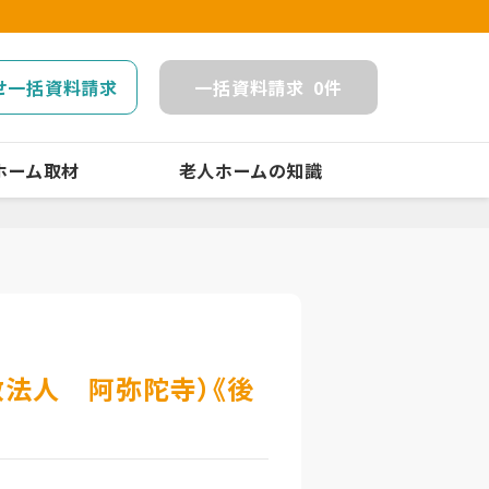
せ一括資料請求
一括
資料請求
0
件
ホーム取材
老人ホームの知識
教法人 阿弥陀寺）《後