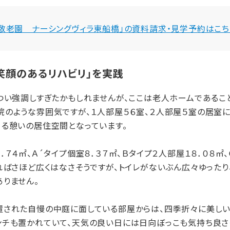
「敬老園 ナーシングヴィラ東船橋」の資料請求・見学予約はこち
笑顔のあるリハビリ」を実践
つい強調しすぎたかもしれませんが、ここは老人ホームであるこ
のような雰囲気ですが、１人部屋５６室、２人部屋５室の居室に
める憩いの居住空間となっています。
４㎡、Ａ´タイプ個室８．３７㎡、Ｂタイプ２人部屋１８．０８㎡、
ればさほど広くはなさそうですが、トイレがないぶん広々ゆったり
りません。
された自慢の中庭に面している部屋からは、四季折々に美し
ンチも置かれていて、天気の良い日には日向ぼっこも気持ち良さ