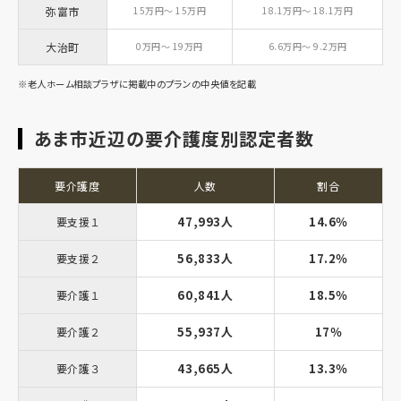
弥富市
15万円～ 15万円
18.1万円～ 18.1万円
大治町
0万円～ 19万円
6.6万円～ 9.2万円
※老人ホーム相談プラザに掲載中のプランの中央値を記載
あま市近辺の要介護度別認定者数
要介護度
人数
割合
47,993人
14.6％
要支援１
56,833人
17.2％
要支援２
60,841人
18.5％
要介護１
55,937人
17％
要介護２
43,665人
13.3％
要介護３