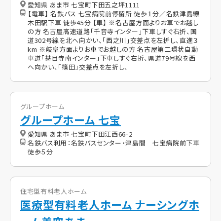
愛知県 あま市 七宝町下田五之坪1111
【電車】 名鉄バス 七宝病院前停留所 徒歩１分／名鉄津島線
木田駅下車 徒歩45分 【車】 ※名古屋方面よりお車でお越し
の方 名古屋高速道路「千音寺インター」下車しすぐ右折、国
道302号線を北へ向かい、「西之川」交差点を左折し、直進３
km ※岐阜方面よりお車でお越しの方 名古屋第二環状自動
車道「甚目寺南インター」下車しすぐ右折、県道79号線を西
へ向かい、「篠田」交差点を左折し、
グループホーム
グループホーム 七宝
愛知県 あま市 七宝町下田江西66-2
名鉄バス利用：名鉄バスセンター・津島間 七宝病院前下車
徒歩５分
住宅型有料老人ホーム
医療型有料老人ホーム ナーシングホ