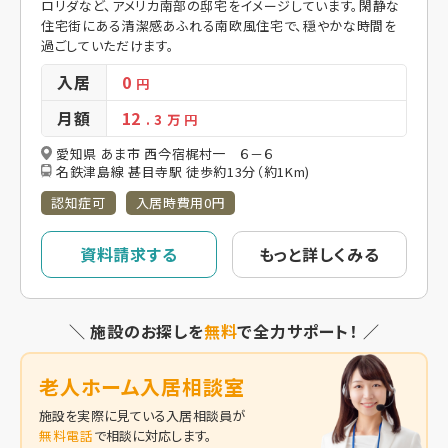
ロリダなど、アメリカ南部の邸宅をイメージしています。閑静な
住宅街にある清潔感あふれる南欧風住宅で、穏やかな時間を
過ごしていただけます。
入居
0
円
月額
12
. 3
万 円
愛知県 あま市 西今宿梶村一 ６－６
名鉄津島線 甚目寺駅 徒歩約13分（約1Km)
認知症可
入居時費用0円
資料請求する
もっと詳しくみる
＼ 施設のお探しを
無料
で全力サポート！ ／
老人ホーム入居相談室
施設を実際に見ている入居相談員が
無料電話
で相談に対応します。