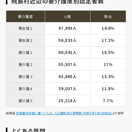
飛島村近辺の要介護度別認定者数
要介護度
人数
割合
47,993人
14.6％
要支援１
56,833人
17.2％
要支援２
60,841人
18.5％
要介護１
55,937人
17％
要介護２
43,665人
13.3％
要介護３
39,037人
11.8％
要介護４
25,218人
7.7％
要介護５
総務省
住民基本台帳に基づく人口、人口動態及び世帯数（令和3年1月1日現在）
より抜粋
よくある質問