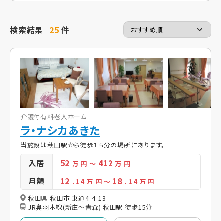
検索結果
25
件
介護付有料老人ホーム
ラ・ナシカあきた
当施設は秋田駅から徒歩１５分の場所にあります。
入居
52
412
万 円
～
万 円
月額
12
18
. 14
万 円
～
. 14
万 円
秋田県 秋田市 東通4-4-13
JR奥羽本線(新庄～青森) 秋田駅 徒歩15分