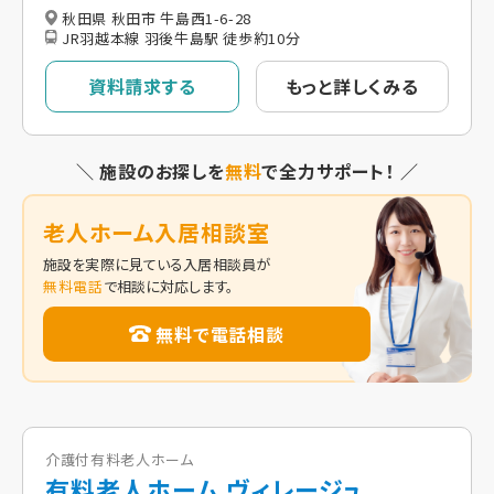
秋田県 秋田市 牛島西1-6-28
JR羽越本線 羽後牛島駅 徒歩約10分
資料請求する
もっと詳しくみる
＼ 施設のお探しを
無料
で全力サポート！ ／
老人ホーム入居相談室
施設を実際に見ている入居相談員が
無料電話
で相談に対応します。
無料で電話相談
介護付有料老人ホーム
有料老人ホーム ヴィレージュ