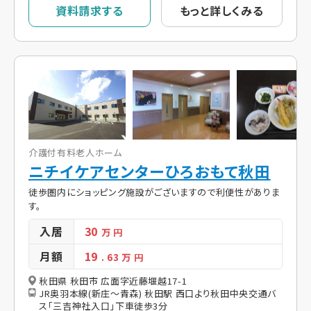
資料請求する
もっと詳しくみる
介護付有料老人ホーム
ニチイケアセンターひろおもて秋田
徒歩圏内にショッピング施設がございますので利便性がありま
す。
入居
30
万 円
月額
19
. 63
万 円
秋田県 秋田市 広面字近藤堰越17-1
JR奥羽本線(新庄～青森) 秋田駅 西口より秋田中央交通バ
ス「三吉神社入口」下車徒歩3分