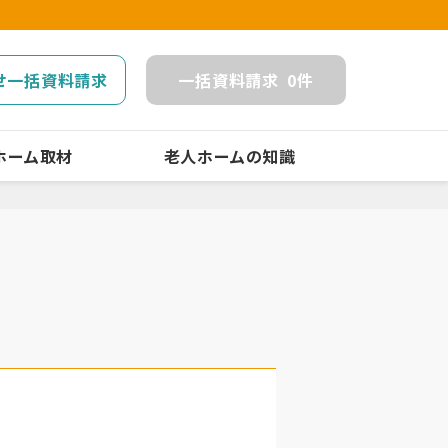
せ一括資料請求
一括
資料請求
0
件
ホーム取材
老人ホームの知識