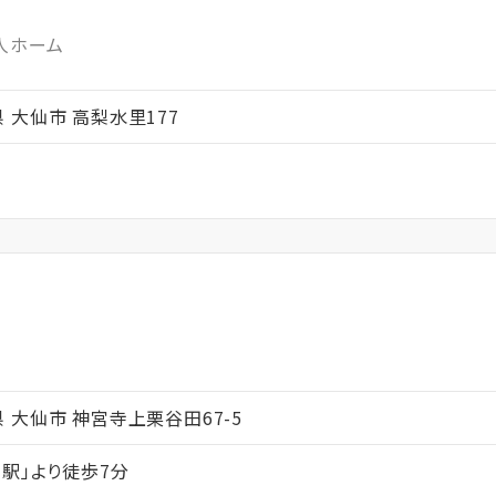
人ホーム
田県 大仙市 高梨水里177
ム
秋田県 大仙市 神宮寺上栗谷田67-5
寺駅」より徒歩7分