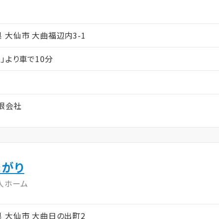
ム
田県 大仙市 大曲福辺内3-1
」より車で10分
限会社
まがり
人ホーム
秋田県 大仙市 大曲日の出町2