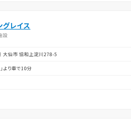
ングレイス
施設
田県 大仙市 協和上淀川278-5
」より車で10分