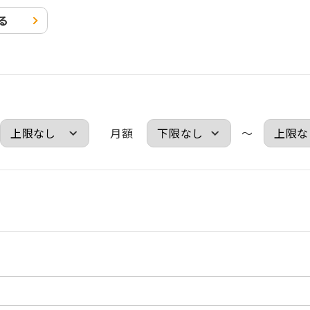
る
月額
～