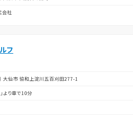
式会社
エルフ
ム
秋田県 大仙市 協和上淀川五百刈田277-1
」より車で10分