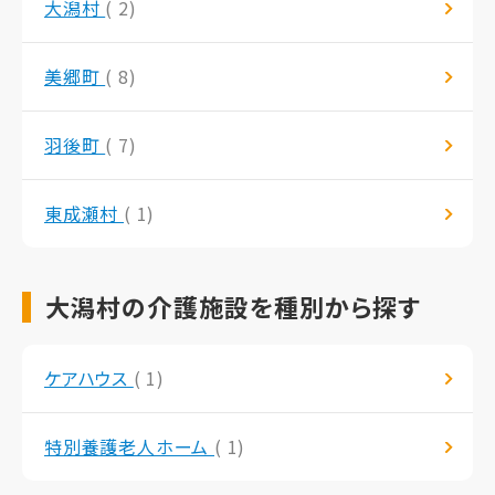
大潟村
( 2)
美郷町
( 8)
羽後町
( 7)
東成瀬村
( 1)
大潟村の介護施設を種別から探す
ケアハウス
( 1)
特別養護老人ホーム
( 1)