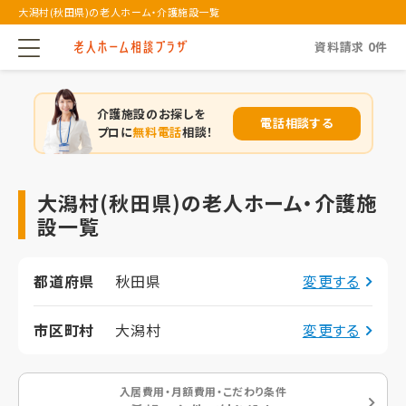
大潟村(秋田県)の老人ホーム・介護施設一覧
資料請求
0
件
介護施設のお探しを
電話相談する
プロに
無料電話
相談！
大潟村(秋田県)の老人ホーム・介護施
設一覧
都道府県
秋田県
変更する
市区町村
大潟村
変更する
入居費用・月額費用・こだわり条件