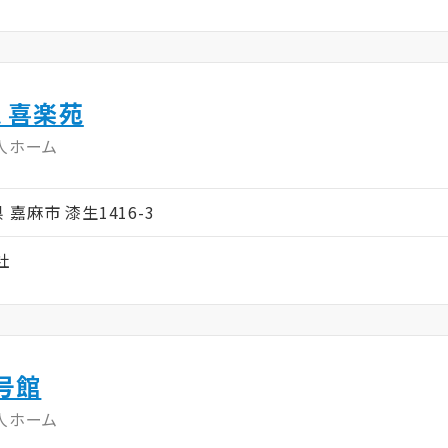
 喜楽苑
人ホーム
県 嘉麻市 漆生1416-3
社
号館
人ホーム