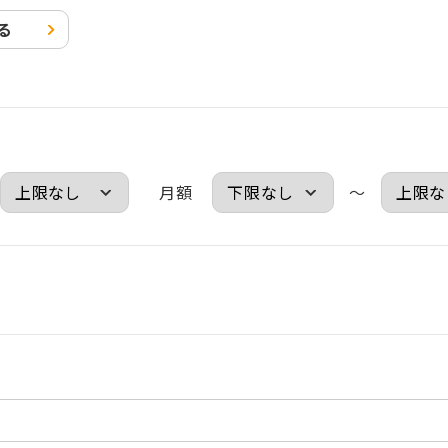
る
月額
～