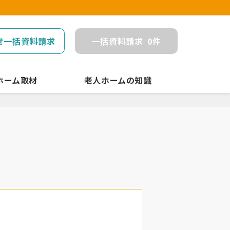
せ一括資料請求
一括
資料請求
0
件
ホーム取材
老人ホームの知識