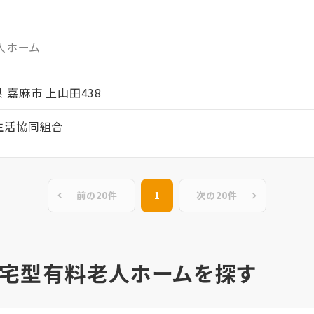
人ホーム
岡県 嘉麻市 上山田438
生活協同組合
前の20件
1
次の20件
住宅型有料老人ホームを探す