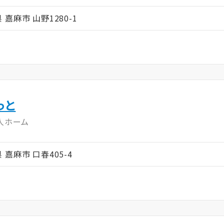
県 嘉麻市 山野1280-1
っと
人ホーム
県 嘉麻市 口春405-4