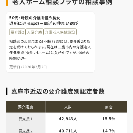
老人ホーム相談プラザの相談事例
50代・母親の介護を担う長女
退所に迫る母の三鷹近辺住まい選び
要介護2
入浴介助
介護老人保健施設
相談者の母親であるI・H様（93歳）は、要介護2の認
定を受けておられます。現在は三鷹市内の介護老人
保健施設（仮称：Hホーム）に入所中ですが、退所の
時期が迫…
更新日：2026年2月2日
嘉麻市近辺の要介護度別認定者数
要介護度
人数
割合
42,943人
15.5％
要支援１
40,711人
14.7％
要支援２