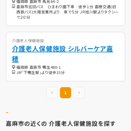
福岡県 嘉麻市 馬見64-2
嘉麻市巡回バス ひまわり園下車 徒歩１分 嘉穂交通(旧
西鉄バス)大隈営業所より 車で５分 ＪＲ桂川駅よりタクシー
で２０分
介護老人保健施設
介護老人保健施設 シルバーケア嘉
穂
福岡県 嘉麻市 鴨生480-1
JR「下鴨生駅」より徒歩15分
前の20件
1
次の20件
嘉麻市の近くの 介護老人保健施設を探す