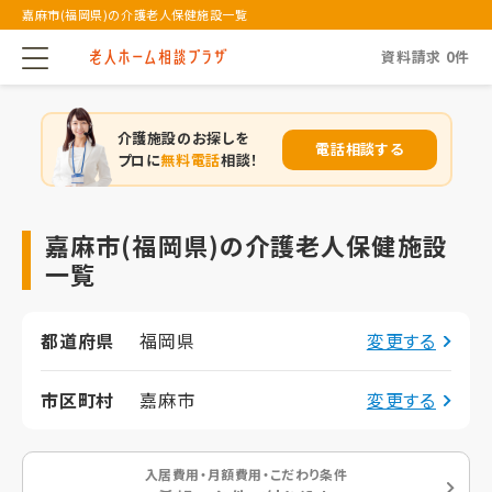
嘉麻市(福岡県)の介護老人保健施設一覧
資料請求
0
件
介護施設のお探しを
電話相談する
プロに
無料電話
相談！
嘉麻市(福岡県)の介護老人保健施設
一覧
都道府県
福岡県
変更する
市区町村
嘉麻市
変更する
入居費用・月額費用・こだわり条件