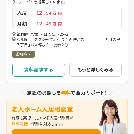
う、サービスを提案しています。
入居
12
. 54
万 円
月額
12
. 49
万 円
福岡県 宗像市 日の里7-25-2
東郷駅 タクシーで５分 また西鉄バス 「日の里
７丁目」バス停より 徒歩２分
認知症可
資料請求する
もっと詳しくみる
＼ 施設のお探しを
無料
で全力サポート！ ／
老人ホーム入居相談室
施設を実際に見ている入居相談員が
無料電話
で相談に対応します。