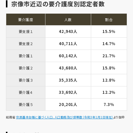
宗像市近辺の要介護度別認定者数
要介護度
人数
割合
42,943人
15.5％
要支援１
40,711人
14.7％
要支援２
60,142人
21.7％
要介護１
43,680人
15.8％
要介護２
35,335人
12.8％
要介護３
33,692人
12.2％
要介護４
20,201人
7.3％
要介護５
総務省
住民基本台帳に基づく人口、人口動態及び世帯数（令和3年1月1日現在）
より抜粋