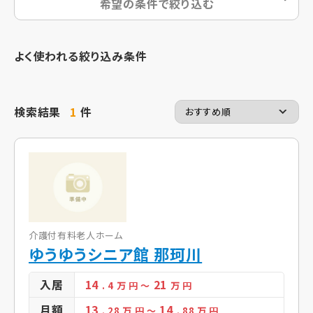
希望の条件で絞り込む
よく使われる絞り込み条件
検索結果
1
件
介護付有料老人ホーム
ゆうゆうシニア館 那珂川
入居
14
21
. 4
万 円
～
万 円
月額
13
14
. 28
万 円
～
. 88
万 円