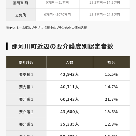
那珂川町
0万円～ 21万円
13.2万円～ 14.8万円
志免町
0万円～ 5070万円
13.6万円～ 24.3万円
※老人ホーム相談プラザに掲載中のプランの中央値を記載
那珂川町近辺の要介護度別認定者数
要介護度
人数
割合
42,943人
15.5％
要支援１
40,711人
14.7％
要支援２
60,142人
21.7％
要介護１
43,680人
15.8％
要介護２
35,335人
12.8％
要介護３