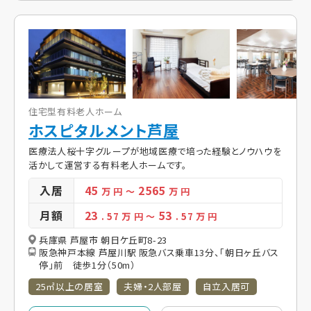
住宅型有料老人ホーム
ホスピタルメント芦屋
医療法人桜十字グループが地域医療で培った経験とノウハウを
活かして運営する有料老人ホームです。
入居
45
2565
万 円
～
万 円
月額
23
53
. 57
万 円
～
. 57
万 円
兵庫県 芦屋市 朝日ケ丘町8-23
阪急神戸本線 芦屋川駅 阪急バス乗車13分、「朝日ヶ丘バス
停」前 徒歩1分（50m）
25㎡以上の居室
夫婦・2人部屋
自立入居可