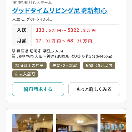
住宅型有料老人ホーム
グッドタイムリビング尼崎新都心
人生に、グッドタイムを。
入居
132
5322
. 6
万 円
～
. 9
万 円
月額
27
68
. 91
万 円
～
. 21
万 円
兵庫県 尼崎市 潮江1-3-34
JR神戸線(大阪～神戸) 尼崎駅 より徒歩約5分(約400m)
25㎡以上の居室
夫婦・2人部屋
駅徒歩5分以内
自立入居可
資料請求する
もっと詳しくみる