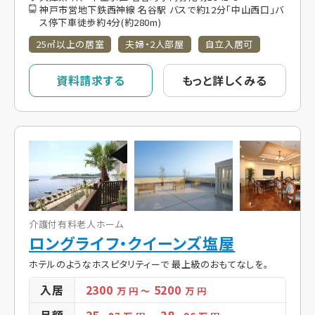
神戸市営地下鉄西神線 名谷駅 バスで約12分「中山西口」バ
ス停下車徒歩約4分(約280m)
25㎡以上の居室
夫婦・2人部屋
自立入居可
資料請求する
もっと詳しくみる
介護付有料老人ホーム
ロングライフ・クイーンズ塩屋
ホテルのようなホスピタリティーで 最上級のおもてなしを。
入居
2300
5200
万 円
～
万 円