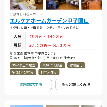
介護付有料老人ホーム
エルケアホームガーデン甲子園口
すぐ近くに華やぐ街並み アクティブライフの拠点に
入居
48
140
万 円
～
万 円
月額
28
51
. 2
万 円
～
. 2
万 円
兵庫県 西宮市 甲子園口2-7-5
JR神戸線(大阪～神戸) 甲子園口駅 徒歩3分
25㎡以上の居室
夫婦・2人部屋
認知症可
駅徒歩5分以内
自立入居可
資料請求する
もっと詳しくみる