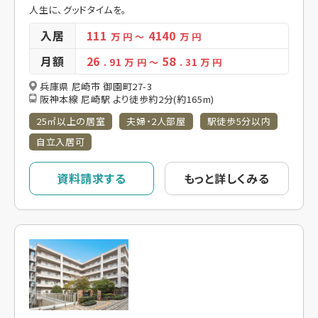
人生に、グッドタイムを。
入居
111
4140
万 円
～
万 円
月額
26
58
. 91
万 円
～
. 31
万 円
兵庫県 尼崎市 御園町27-3
阪神本線 尼崎駅 より徒歩約2分(約165m)
25㎡以上の居室
夫婦・2人部屋
駅徒歩5分以内
自立入居可
資料請求する
もっと詳しくみる