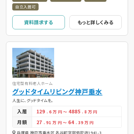
自立入居可
資料請求する
もっと詳しくみる
住宅型有料老人ホーム
グッドタイムリビング神戸垂水
人生に、グッドタイムを。
入居
129
4885
. 6
万 円
～
. 8
万 円
月額
27
64
. 91
万 円
～
. 39
万 円
兵庫県 神戸市垂水区 名谷町字阿弥陀坊1941-3