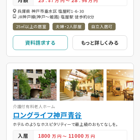
月額
25
28
. 87
万 円
～
. 96
万 円
兵庫県 神戸市垂水区 塩屋町1-6-30
JR神戸線(神戸～姫路) 塩屋駅 徒歩約8分
25㎡以上の居室
夫婦・2人部屋
自立入居可
資料請求する
もっと詳しくみる
介護付有料老人ホーム
ロングライフ神戸青谷
ホテルのようなホスピタリティーで最上級のおもてなしを。
入居
1800
11000
万 円
～
万 円