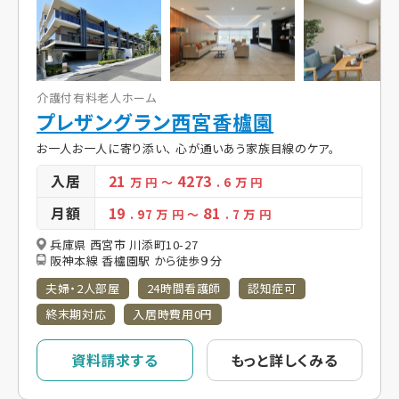
介護付有料老人ホーム
プレザングラン西宮香櫨園
お一人お一人に寄り添い、 心が通いあう家族目線のケア。
入居
21
4273
万 円
～
. 6
万 円
月額
19
81
. 97
万 円
～
. 7
万 円
兵庫県 西宮市 川添町10-27
阪神本線 香櫨園駅 から徒歩９分
夫婦・2人部屋
24時間看護師
認知症可
終末期対応
入居時費用0円
資料請求する
もっと詳しくみる