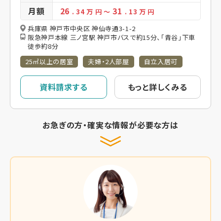
月額
26
31
. 34
万 円
～
. 13
万 円
兵庫県 神戸市中央区 神仙寺通3-1-2
阪急神戸本線 三ノ宮駅 神戸市バスで約15分、「青谷」下車
徒歩約8分
25㎡以上の居室
夫婦・2人部屋
自立入居可
資料請求する
もっと詳しくみる
お急ぎの方・確実な情報が必要な方は