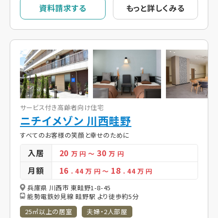
資料請求する
もっと詳しくみる
サービス付き高齢者向け住宅
ニチイメゾン 川西畦野
すべてのお客様の笑顔と幸せのために
入居
20
30
万 円
～
万 円
月額
16
18
. 44
万 円
～
. 44
万 円
兵庫県 川西市 東畦野1-8-45
能勢電鉄妙見線 畦野駅 より徒歩約5分
25㎡以上の居室
夫婦・2人部屋