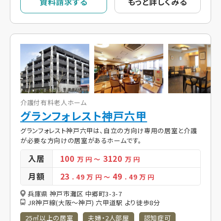
資料請求する
もっと詳しくみる
介護付有料老人ホーム
グランフォレスト神戸六甲
グランフォレスト神戸六甲は、自立の方向け専用の居室と介護
が必要な方向けの居室があるホームです。
入居
100
3120
万 円
～
万 円
月額
23
49
. 49
万 円
～
. 49
万 円
兵庫県 神戸市灘区 中郷町3-3-7
JR神戸線(大阪～神戸) 六甲道駅 より徒歩8分
25㎡以上の居室
夫婦・2人部屋
認知症可