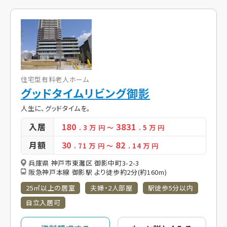
住宅型有料老人ホーム
グッドタイムリビング御影
人生に、グッドタイムを。
入居
180
3831
. 3
万 円
～
. 5
万 円
月額
30
82
. 71
万 円
～
. 14
万 円
兵庫県 神戸市東灘区 御影中町3-2-3
阪急神戸本線 御影駅 より徒歩約2分(約160m)
25㎡以上の居室
夫婦・2人部屋
駅徒歩5分以内
自立入居可