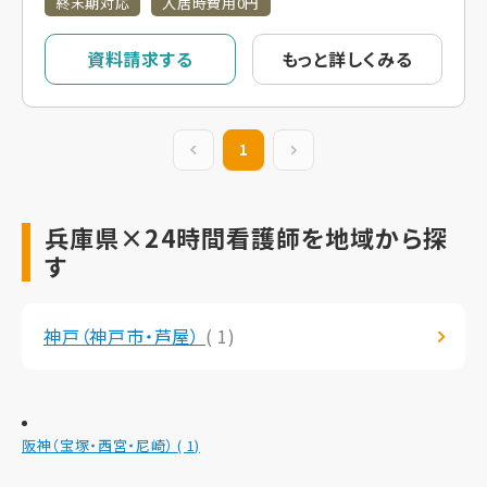
終末期対応
入居時費用0円
資料請求する
もっと詳しくみる
前の20件
1
次の20件
兵庫県×24時間看護師を地域から探
す
神戸（神戸市・芦屋）
( 1)
阪神（宝塚・西宮・尼崎）
( 1)