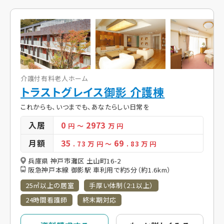
介護付有料老人ホーム
トラストグレイス御影 介護棟
これからも、いつまでも、あなたらしい日常を
入居
0
2973
円
～
万 円
月額
35
69
. 73
万 円
～
. 83
万 円
兵庫県 神戸市灘区 土山町16-2
阪急神戸本線 御影駅 車利用で約5分（約1.6km）
25㎡以上の居室
手厚い体制（2:1以上）
24時間看護師
終末期対応