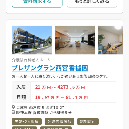
資料請求する
もっと詳しくみる
介護付有料老人ホーム
プレザングラン西宮香櫨園
お一人お一人に寄り添い、 心が通いあう家族目線のケア。
入居
21
4273
万 円
～
. 6
万 円
月額
19
81
. 97
万 円
～
. 7
万 円
兵庫県 西宮市 川添町10-27
阪神本線 香櫨園駅 から徒歩９分
夫婦・2人部屋
24時間看護師
認知症可