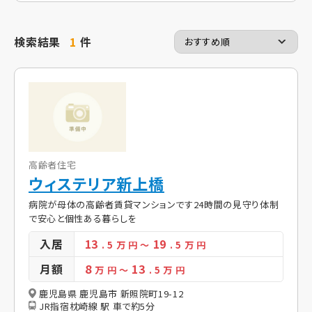
検索結果
1
件
高齢者住宅
ウィステリア新上橋
病院が母体の高齢者賃貸マンションです24時間の見守り体制
で安心と個性ある暮らしを
入居
13
19
. 5
万 円
～
. 5
万 円
月額
8
13
万 円
～
. 5
万 円
鹿児島県 鹿児島市 新照院町19-12
JR指宿枕崎線 駅 車で約5分