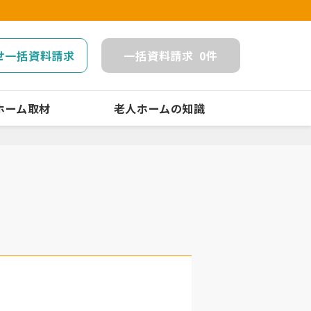
せ一括資料請求
一括
資料請求
0
件
ホーム取材
老人ホームの知識