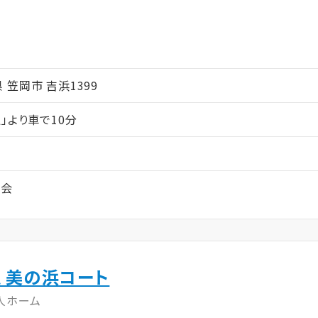
ム
山県 笠岡市 吉浜1399
」より車で10分
こ会
 美の浜コート
人ホーム