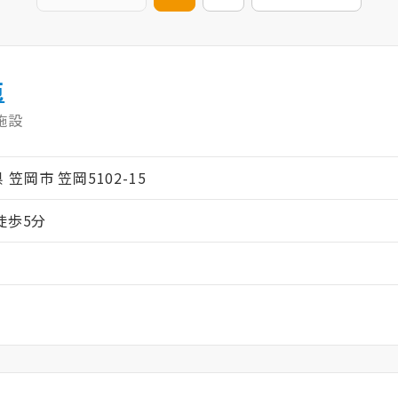
苑
施設
県 笠岡市 笠岡5102-15
徒歩5分