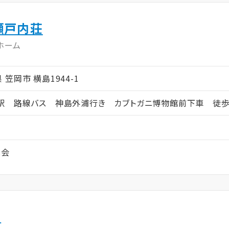
瀬戸内荘
ホーム
県 笠岡市 横島1944-1
駅 路線バス 神島外浦行き カブトガニ博物館前下車 徒歩
と会
木