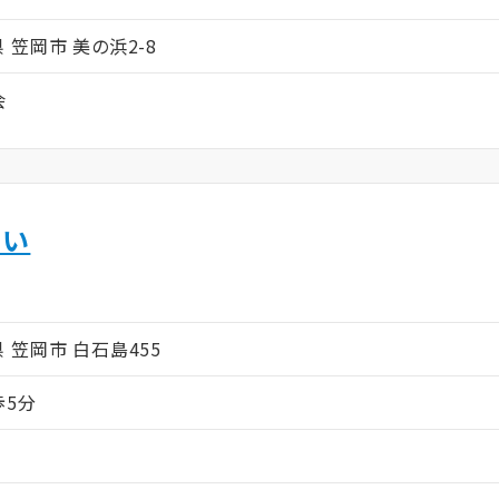
山県 笠岡市 美の浜2-8
会
あい
ム
山県 笠岡市 白石島455
歩5分