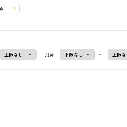
る
月額
～