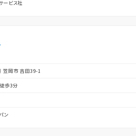
サービス社
里
ム
山県 笠岡市 吉田39-1
り徒歩3分
パン