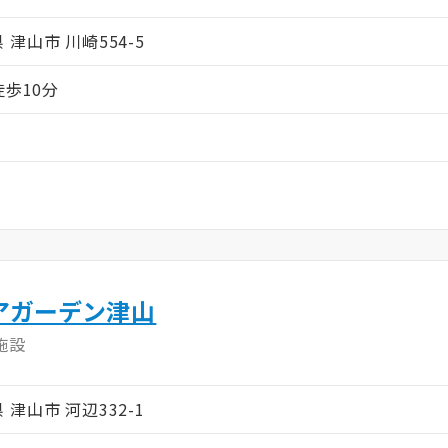
県 津山市 川崎554-5
徒歩10分
アガーデン津山
施設
県 津山市 河辺332-1