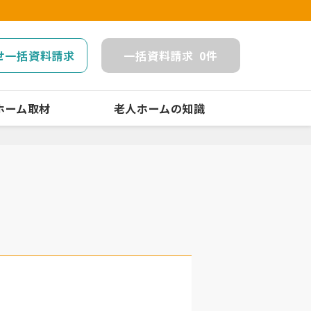
せ一括資料請求
一括
資料請求
0
件
ホーム取材
老人ホームの知識