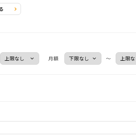
る
月額
～