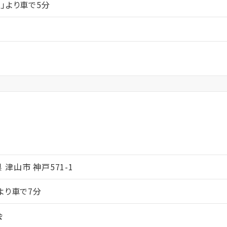
」より車で5分
ム
県 津山市 神戸571-1
より車で7分
会