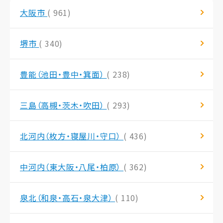
大阪市
( 961)
堺市
( 340)
豊能（池田・豊中・箕面）
( 238)
三島（高槻・茨木・吹田）
( 293)
北河内（枚方・寝屋川・守口）
( 436)
中河内（東大阪・八尾・柏原）
( 362)
泉北（和泉・高石・泉大津）
( 110)