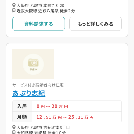
大阪府 八尾市 本町7-3-20
近鉄大阪線 近鉄八尾駅 徒歩２分
資料請求する
もっと詳しくみる
サービス付き高齢者向け住宅
あぷり志紀
入居
0
20
円
～
万 円
月額
12
25
. 51
万 円
～
. 11
万 円
大阪府 八尾市 志紀町南3丁目
大和路線 志紀駅 徒歩１０分