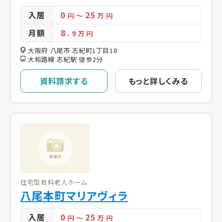
入居
0
25
円
～
万 円
月額
8
. 9
万 円
大阪府 八尾市 志紀町1丁目18
大和路線 志紀駅 徒歩2分
資料請求する
もっと詳しくみる
住宅型有料老人ホーム
八尾本町マリアヴィラ
入居
0
25
円
～
万 円