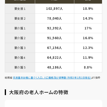
102,897人
18.9％
要支援１
78,040人
14.3％
要支援２
92,392人
17％
要介護１
91,560人
16.8％
要介護２
67,156人
12.3％
要介護３
64,822人
11.9％
要介護４
48,186人
8.8％
要介護５
総務省
住民基本台帳に基づく人口、人口動態及び世帯数（令和3年1月1日現在）
より抜粋
大阪府の老人ホームの特徴