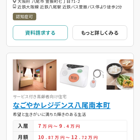
大阪府 八尾市 萱振町七丁目71-2
近鉄大阪線 近鉄八尾駅 近鉄バス萱振バス停より徒歩2分
認知症可
資料請求する
もっと詳しくみる
サービス付き高齢者向け住宅
なごやかレジデンス八尾南本町
希望と生きがいに満ちた輝きのある生活
入居
7
9
万 円
～
. 4
万 円
月額
10
12
. 87
万 円
～
. 72
万 円