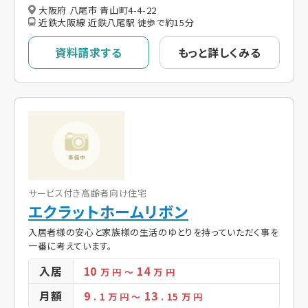
大阪府 八尾市 青山町4-4-22
近鉄大阪線 近鉄八尾駅 徒歩で約15分
資料請求する
もっと詳しくみる
サービス付き高齢者向け住宅
エクラットホームリボン
入居者様の安心と家族様の生活のゆとりを持っていただく事を
一番に考えています。
入居
10
14
万 円
～
万 円
月額
9
13
. 1
万 円
～
. 15
万 円