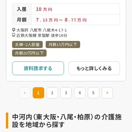
入居
10
万 円
月額
7
8
. 13
万 円
～
. 77
万 円
大阪府 八尾市 八尾木4-17-1
近鉄大阪線 恩智駅 徒歩16分
夫婦・2人部屋
月額15万円以下
月額20万円以下
資料請求する
もっと詳しくみる
前の20件
1
2
3
4
5
次の20件
中河内（東大阪・八尾・柏原）の介護施
設を地域から探す