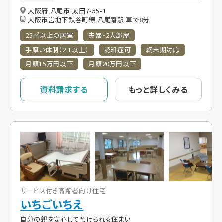
大阪府 八尾市 太田7-55-1
大阪市営地下鉄谷町線 八尾南駅 車で8分
25㎡以上の居室
夫婦・2人部屋
手厚い体制（2:1以上）
認知症可
終末期対応
月額15万円以下
月額20万円以下
資料請求する
もっと詳しくみる
サービス付き高齢者向け住宅
いちごいちえ
自分の親を安心して預けられる住まい