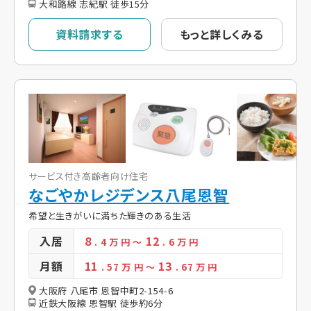
大和路線 志紀駅 徒歩15分
資料請求する
もっと詳しくみる
サービス付き高齢者向け住宅
なごやかレジデンス八尾恩智
希望と生きがいに満ちた輝きのある生活
入居
8
12
. 4
万 円
～
. 6
万 円
月額
11
13
. 57
万 円
～
. 67
万 円
大阪府 八尾市 恩智中町2-154-6
近鉄大阪線 恩智駅 徒歩約6分