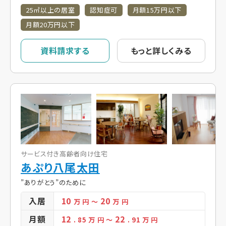
25㎡以上の居室
認知症可
月額15万円以下
月額20万円以下
資料請求する
もっと詳しくみる
サービス付き高齢者向け住宅
あぷり八尾太田
”ありがとう”のために
入居
10
20
万 円
～
万 円
月額
12
22
. 85
万 円
～
. 91
万 円