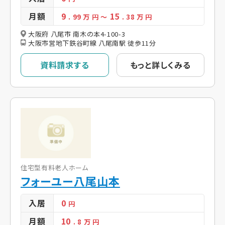
月額
9
15
. 99
万 円
～
. 38
万 円
大阪府 八尾市 南木の本4-100-3
大阪市営地下鉄谷町線 八尾南駅 徒歩11分
資料請求する
もっと詳しくみる
住宅型有料老人ホーム
フォーユー八尾山本
入居
0
円
月額
10
. 8
万 円