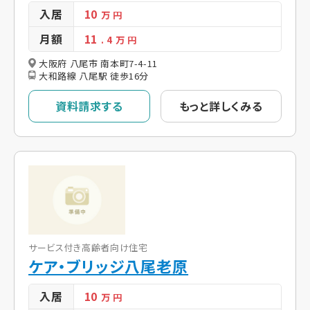
入居
10
万 円
月額
11
. 4
万 円
大阪府 八尾市 南本町7-4-11
大和路線 八尾駅 徒歩16分
資料請求する
もっと詳しくみる
サービス付き高齢者向け住宅
ケア・ブリッジ八尾老原
入居
10
万 円