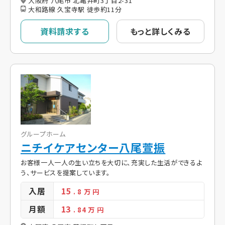
大阪府 八尾市 北亀井町3丁目2-31
大和路線 久宝寺駅 徒歩約11分
資料請求する
もっと詳しくみる
グループホーム
ニチイケアセンター八尾萱振
お客様一人一人の生い立ちを大切に、充実した生活ができるよ
う、サービスを提案しています。
入居
15
. 8
万 円
月額
13
. 84
万 円