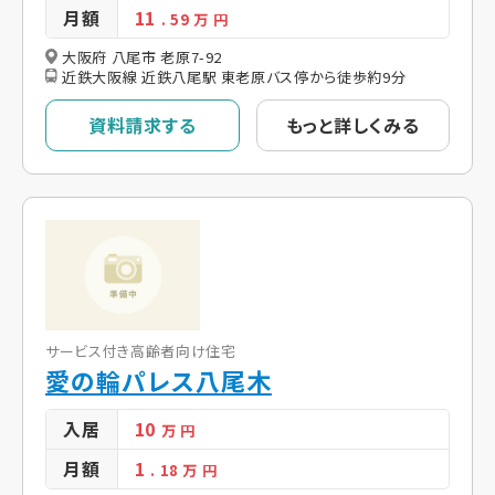
月額
11
. 59
万 円
大阪府 八尾市 老原7-92
近鉄大阪線 近鉄八尾駅 東老原バス停から徒歩約9分
資料請求する
もっと詳しくみる
サービス付き高齢者向け住宅
愛の輪パレス八尾木
入居
10
万 円
月額
1
. 18
万 円