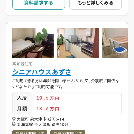
資料請求する
もっと詳しくみる
高齢者住宅
シニアハウスあずさ
ご利用できる方は年齢を問いませんので、又、介護度に関係な
くどなたでもご利用可能です。
入居
19
. 5
万 円
月額
13
. 8
万 円
大阪府 泉大津市 戎町6-14
南海本線 泉大津駅 徒歩10分
月額15万円以下
月額20万円以下