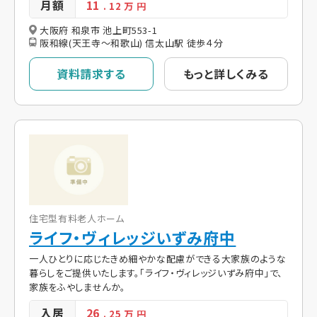
月額
11
. 12
万 円
大阪府 和泉市 池上町553-1
阪和線(天王寺～和歌山) 信太山駅 徒歩４分
資料請求する
もっと詳しくみる
住宅型有料老人ホーム
ライフ・ヴィレッジいずみ府中
一人ひとりに応じたきめ細やかな配慮ができる大家族のような
暮らしをご提供いたします。「ライフ・ヴィレッジいずみ府中」で、
家族をふやしませんか。
入居
26
. 25
万 円