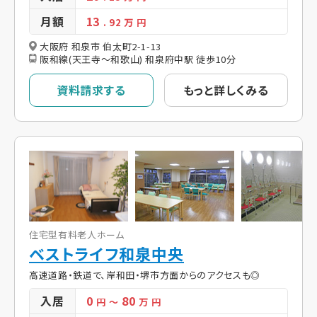
月額
13
. 92
万 円
大阪府 和泉市 伯太町2-1-13
阪和線(天王寺～和歌山) 和泉府中駅 徒歩10分
資料請求する
もっと詳しくみる
住宅型有料老人ホーム
ベストライフ和泉中央
高速道路・鉄道で、岸和田・堺市方面からのアクセスも◎
入居
0
80
円
～
万 円