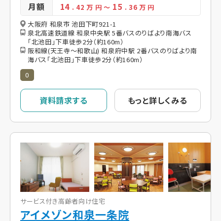
月額
14
15
. 42
万 円
～
. 36
万 円
大阪府 和泉市 池田下町921-1
泉北高速鉄道線 和泉中央駅 5番バスのりばより南海バス
「北池田」下車徒歩2分（約160m）
阪和線(天王寺～和歌山) 和泉府中駅 2番バスのりばより南
海バス「北池田」下車徒歩2分（約160m）
0
資料請求する
もっと詳しくみる
サービス付き高齢者向け住宅
アイメゾン和泉一条院