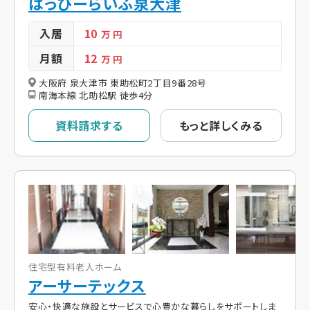
はっぴーらいふ泉大津
入居
10
万 円
月額
12
万 円
大阪府 泉大津市 東助松町2丁目9番28号
南海本線 北助松駅 徒歩4分
資料請求する
もっと詳しくみる
住宅型有料老人ホーム
アーサーテックス
安心・快適な施設とサービスで心豊かな暮らしをサポートしま