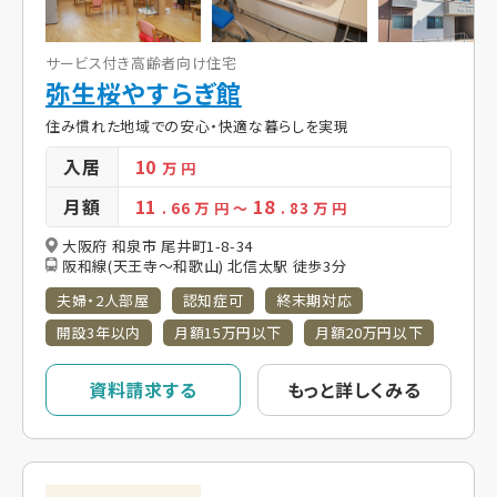
サービス付き高齢者向け住宅
弥生桜やすらぎ館
住み慣れた地域での安心・快適な暮らしを実現
入居
10
万 円
月額
11
18
. 66
万 円
～
. 83
万 円
大阪府 和泉市 尾井町1-8-34
阪和線(天王寺～和歌山) 北信太駅 徒歩3分
夫婦・2人部屋
認知症可
終末期対応
開設3年以内
月額15万円以下
月額20万円以下
資料請求する
もっと詳しくみる