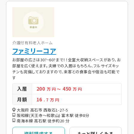
介護付有料老人ホーム
ファミリーコア
お部屋の広さは30?~60?まで！！全室大収納スペースがあり、お
部屋を広く使えます。夫婦での入居はもちろん、フルサイズキッ
チンも完備しておりますので、来客との食事会や宿泊も可能で
す
入居
200
450
万 円
～
万 円
月額
16
. 7
万 円
大阪府 高石市 西取石1-27-5
阪和線(天王寺～和歌山) 富木駅 徒歩8分
南海本線 高石駅 徒歩約20 分
資料請求する
もっと詳しくみる