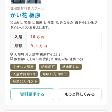
住宅型有料老人ホーム
かい花 板原
私たちは 笑顔 と 医療 と 介護 で、あなたの「自分らしい生活」
を心いっぱいお支えします。
入居
16
万 円
月額
9
. 9
万 円
大阪府 泉大津市 板原町4-22-14
阪和線(天王寺～和歌山) 和泉府中駅 徒歩15分
夫婦・2人部屋
認知症可
終末期対応
入居時費用0円
月額15万円以下
月額20万円以下
資料請求する
もっと詳しくみる