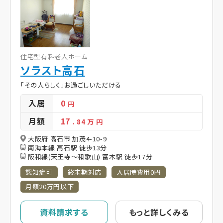
住宅型有料老人ホーム
ソラスト高石
「その人らしく」お過ごしいただける
入居
0
円
月額
17
. 84
万 円
大阪府 高石市 加茂4-10-9
南海本線 高石駅 徒歩13分
阪和線(天王寺～和歌山) 富木駅 徒歩17分
認知症可
終末期対応
入居時費用0円
月額20万円以下
資料請求する
もっと詳しくみる