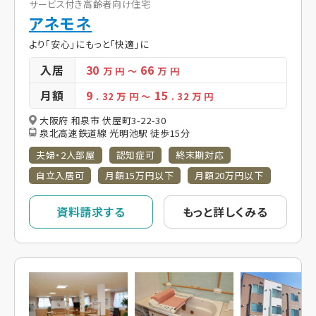
サービス付き高齢者向け住宅
アネモネ
より「安心」にもっと「快適」に
入居
30
66
万 円
～
万 円
月額
9
15
. 32
万 円
～
. 32
万 円
大阪府 和泉市 伏屋町3-22-30
泉北高速鉄道線 光明池駅 徒歩15分
夫婦・2人部屋
認知症可
終末期対応
自立入居可
月額15万円以下
月額20万円以下
資料請求する
もっと詳しくみる