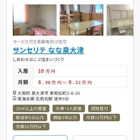
サービス付き高齢者向け住宅
サンセリテ なな泉大津
しあわせはこぶ住まいづくり
入居
10
万 円
月額
6
9
. 86
万 円
～
. 32
万 円
大阪府 泉大津市 東助松町2-6-20
南海本線 北助松駅 徒歩5分
25㎡以上の居室
夫婦・2人部屋
認知症可
駅徒歩5分以内
開設3年以内
月額15万円以下
月額20万円以下