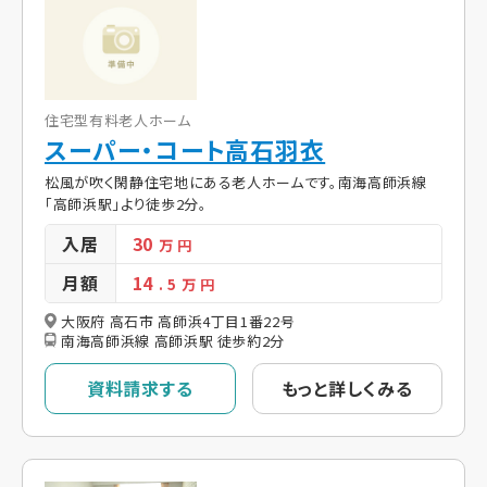
住宅型有料老人ホーム
スーパー・コート高石羽衣
松風が吹く閑静住宅地にある老人ホームです。南海高師浜線
「高師浜駅」より徒歩2分。
入居
30
万 円
月額
14
. 5
万 円
大阪府 高石市 高師浜4丁目1番22号
南海高師浜線 高師浜駅 徒歩約2分
資料請求する
もっと詳しくみる