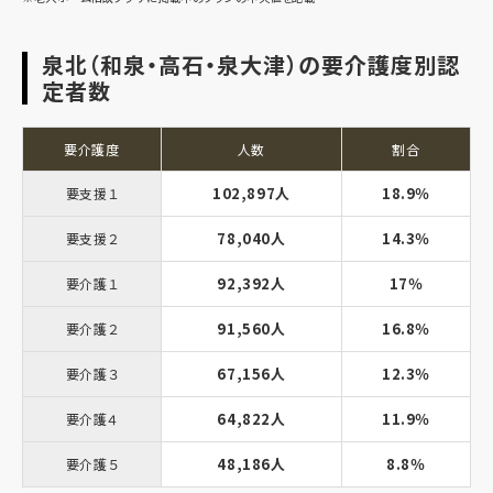
泉北（和泉・高石・泉大津）の要介護度別認
定者数
要介護度
人数
割合
102,897人
18.9％
要支援１
78,040人
14.3％
要支援２
92,392人
17％
要介護１
91,560人
16.8％
要介護２
67,156人
12.3％
要介護３
64,822人
11.9％
要介護４
48,186人
8.8％
要介護５