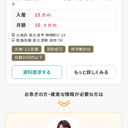
す
入居
15
万 円
月額
15
. 5
万 円
大阪府 泉大津市 神明町3-24
南海本線 泉大津駅 徒歩7分
夫婦・2人部屋
認知症可
終末期対応
月額20万円以下
資料請求する
もっと詳しくみる
お急ぎの方・確実な情報が必要な方は