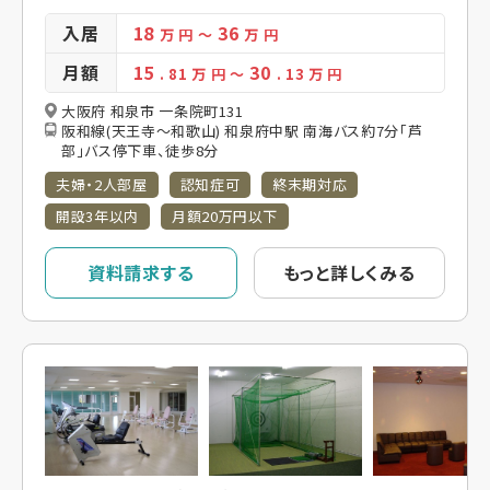
入居
18
36
万 円
～
万 円
月額
15
30
. 81
万 円
～
. 13
万 円
大阪府 和泉市 一条院町131
阪和線(天王寺～和歌山) 和泉府中駅 南海バス約7分「芦
部」バス停下車、徒歩8分
夫婦・2人部屋
認知症可
終末期対応
開設3年以内
月額20万円以下
資料請求する
もっと詳しくみる