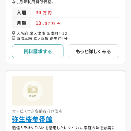
なし月額利用料低価格。
入居
30
万 円
月額
13
. 87
万 円
大阪府 泉大津市 条南町4-12
南海本線 松ノ浜駅 徒歩約4分
資料請求する
もっと詳しくみる
サービス付き高齢者向け住宅
弥生桜参番館
通信カラオケＤＡＭを活用したレクとリハ。家庭の味を忠実に