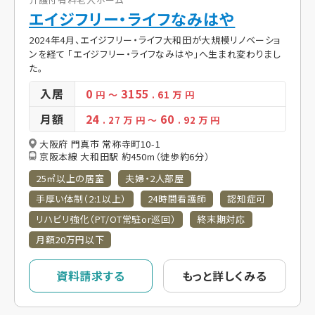
エイジフリー・ライフなみはや
2024年4月、エイジフリー・ライフ大和田が大規模リノベーショ
ンを経て 「エイジフリー・ライフなみはや」へ生まれ変わりまし
た。
入居
0
3155
円
～
. 61
万 円
月額
24
60
. 27
万 円
～
. 92
万 円
大阪府 門真市 常称寺町10-1
京阪本線 大和田駅 約450m（徒歩約6分）
25㎡以上の居室
夫婦・2人部屋
手厚い体制（2:1以上）
24時間看護師
認知症可
リハビリ強化（PT/OT常駐or巡回）
終末期対応
月額20万円以下
資料請求する
もっと詳しくみる