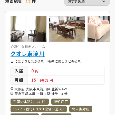
検索結果
12
件
介護付有料老人ホーム
クオレ東淀川
目に気づきと温かさを 指先に優しさと真心を
入居
0
円
月額
15
. 96
万 円
大阪府 大阪市東淀川区 豊新2-4-9
阪急京都本線 上新庄駅 徒歩 13 分
手厚い体制（2:1以上）
認知症可
リハビリ強化（PT/OT常駐or巡回）
終末期対応