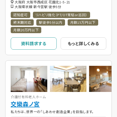
大阪府 大阪市西成区 花園北1-5-21
大阪環状線 新今宮駅 徒歩5分
認知症可
リハビリ強化（PT/OT常駐or巡回）
終末期対応
駅徒歩5分以内
月額15万円以下
月額20万円以下
資料請求する
もっと詳しくみる
介護付有料老人ホーム
交欒森ノ宮
私たちは、世界一の「しあわせ創造企業」を目指します。