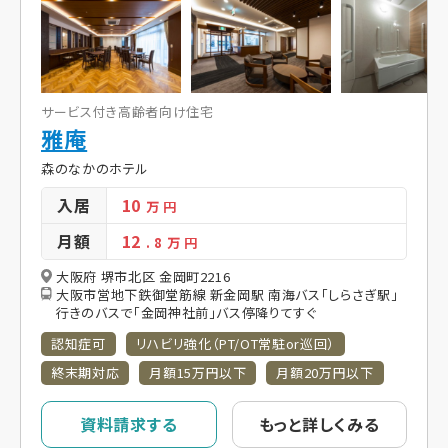
サービス付き高齢者向け住宅
雅庵
森のなかのホテル
入居
10
万 円
月額
12
. 8
万 円
大阪府 堺市北区 金岡町2216
大阪市営地下鉄御堂筋線 新金岡駅 南海バス「しらさぎ駅」
行きのバスで「金岡神社前」バス停降りてすぐ
認知症可
リハビリ強化（PT/OT常駐or巡回）
終末期対応
月額15万円以下
月額20万円以下
資料請求する
もっと詳しくみる