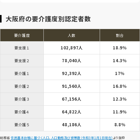
大阪府の要介護度別認定者数
要介護度
人数
割合
102,897人
18.9％
要支援１
78,040人
14.3％
要支援２
92,392人
17％
要介護１
91,560人
16.8％
要介護２
67,156人
12.3％
要介護３
64,822人
11.9％
要介護４
48,186人
8.8％
要介護５
総務省
住民基本台帳に基づく人口、人口動態及び世帯数（令和3年1月1日現在）
より抜粋