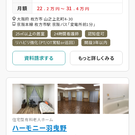
月額
22
31
. 2
万 円
～
. 4
万 円
大阪府 枚方市 山之上北町4-30
京阪本線 枚方市駅 京阪バス「変電所前1分」
25㎡以上の居室
24時間看護師
認知症可
リハビリ強化（PT/OT常駐or巡回）
開設3年以内
資料請求する
もっと詳しくみる
住宅型有料老人ホーム
ハーモニー羽曳野