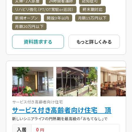
夫婦・2人部屋
24時間看護師
認知症可
リハビリ強化（PT/OT常駐or巡回）
終末期対応
新規オープン
開設3年以内
月額15万円以下
月額20万円以下
資料請求する
もっと詳しくみる
サービス付き高齢者向け住宅
サービス付き高齢者向け住宅 頂
新しいシニアライフの円熟期を最高級の「おもてなし」で
入居
0
円