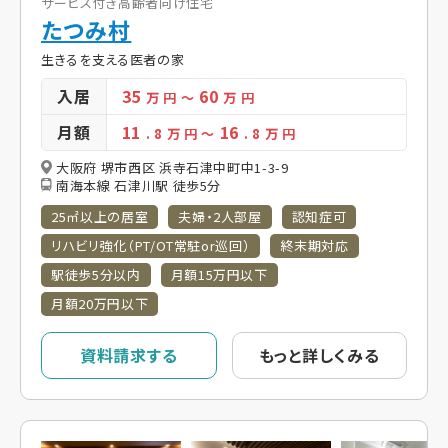
サービス付き高齢者向け住宅
たつみ村
生きるを支える医者の家
入居
35
60
万 円
～
万 円
月額
11
16
. 8
万 円
～
. 8
万 円
大阪府 堺市西区 浜寺石津中町中1-3-9
南海本線 石津川駅 徒歩5分
25㎡以上の居室
夫婦・2人部屋
認知症可
リハビリ強化（PT/OT常駐or巡回）
終末期対応
駅徒歩5分以内
月額15万円以下
月額20万円以下
資料請求する
もっと詳しくみる