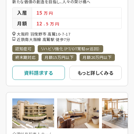
新たな価値の創造を目指し、人々の架け橋へ
入居
15
万 円
月額
12
. 5
万 円
大阪府 羽曳野市 高鷲10-7-17
近鉄南大阪線 高鷲駅 徒歩7分
認知症可
リハビリ強化（PT/OT常駐or巡回）
終末期対応
月額15万円以下
月額20万円以下
資料請求する
もっと詳しくみる
介護付有料老人ホーム