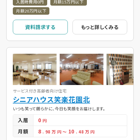
入居時費用0円
月額15万円以下
月額20万円以下
資料請求する
もっと詳しくみる
サービス付き高齢者向け住宅
シニアハウス笑楽花園北
いつも笑って朗らかに、今日も笑顔をお届けします。
入居
0
円
月額
8
10
. 98
万 円
～
. 48
万 円