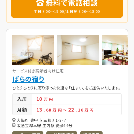
無料で電話相談
平日 9:00～19:00/土日祝 9:00～18:00
サービス付き高齢者向け住宅
ばらの宿り
ひとりひとりに寄り添った快適な「住まい」をご提供いたします。
入居
10
万 円
月額
13
22
. 68
万 円
～
. 16
万 円
大阪府 豊中市 三和町1-3-7
阪急宝塚本線 庄内駅 徒歩14分