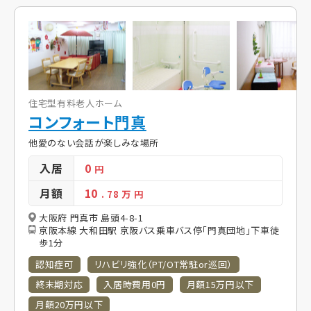
住宅型有料老人ホーム
コンフォート門真
他愛のない会話が楽しみな場所
入居
0
円
月額
10
. 78
万 円
大阪府 門真市 島頭4-8-1
京阪本線 大和田駅 京阪バス乗車バス停「門真団地」下車徒
歩1分
認知症可
リハビリ強化（PT/OT常駐or巡回）
終末期対応
入居時費用0円
月額15万円以下
月額20万円以下