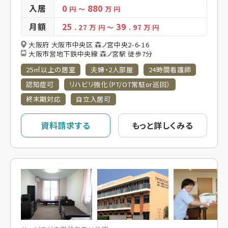
入居
0
880
円
～
万 円
月額
25
39
. 27
万 円
～
. 97
万 円
大阪府 大阪市中央区 森ノ宮中央2-6-16
大阪市営地下鉄中央線 森ノ宮駅 徒歩7分
25㎡以上の居室
夫婦・2人部屋
24時間看護師
認知症可
リハビリ強化（PT/OT常駐or巡回）
終末期対応
自立入居可
資料請求する
もっと詳しくみる