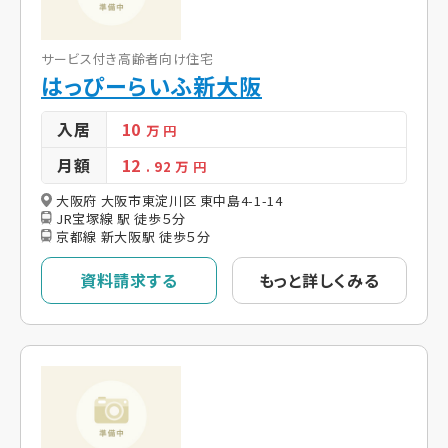
サービス付き高齢者向け住宅
はっぴーらいふ新大阪
入居
10
万 円
月額
12
. 92
万 円
大阪府 大阪市東淀川区 東中島4-1-14
JR宝塚線 駅 徒歩５分
京都線 新大阪駅 徒歩５分
資料請求する
もっと詳しくみる