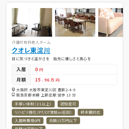
介護付有料老人ホーム
クオレ東淀川
目に気づきと温かさを 指先に優しさと真心を
入居
0
円
月額
15
. 96
万 円
大阪府 大阪市東淀川区 豊新2-4-9
阪急京都本線 上新庄駅 徒歩 13 分
手厚い体制（2:1以上）
認知症可
リハビリ強化（PT/OT常駐or巡回）
終末期対応
入居時費用0円
月額15万円以下
月額20万円以下