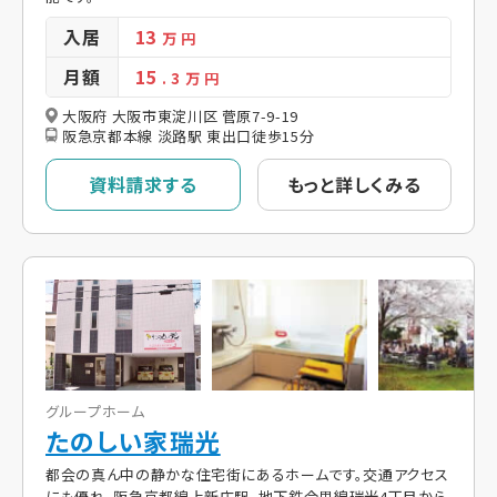
入居
13
万 円
月額
15
. 3
万 円
大阪府 大阪市東淀川区 菅原7-9-19
阪急京都本線 淡路駅 東出口徒歩15分
資料請求する
もっと詳しくみる
グループホーム
たのしい家瑞光
都会の真ん中の静かな住宅街にあるホームです。交通アクセス
にも優れ、阪急京都線上新庄駅、地下鉄今里線瑞光4丁目から