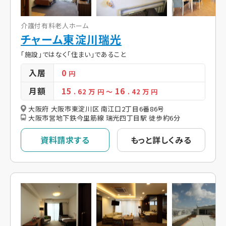
介護付有料老人ホーム
チャーム東淀川瑞光
「施設」ではなく「住まい」であること
入居
0
円
月額
15
16
. 62
万 円
～
. 42
万 円
大阪府 大阪市東淀川区 南江口2丁目6番86号
大阪市営地下鉄今里筋線 瑞光四丁目駅 徒歩約6分
資料請求する
もっと詳しくみる