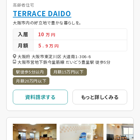
高齢者住宅
TERRACE DAIDO
大阪市内の好立地で豊かな暮らしを。
入居
10
万 円
月額
5
. 9
万 円
大阪府 大阪市東淀川区 大道南1-306-6
大阪市営地下鉄今里筋線 だいどう豊里駅 徒歩5分
駅徒歩5分以内
月額15万円以下
月額20万円以下
資料請求する
もっと詳しくみる