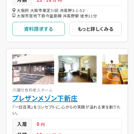
. 16
万 円
大阪府 大阪市東淀川区 井高野3-1-52
大阪市営地下鉄今里筋線 井高野駅 徒歩11分
資料請求する
もっと詳しくみる
介護付有料老人ホーム
プレザンメゾン下新庄
『一日百笑』をコンセプトに、心からの笑顔が溢れる家を創りた
い。
入居
0
円