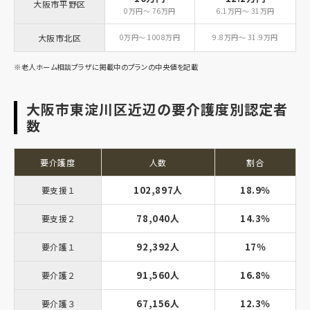
大阪市平野区
0万円～ 76万円
6.1万円～ 31万円
大阪市北区
0万円～ 1008万円
9.8万円～ 31.9万円
※老人ホーム相談プラザに掲載中のプランの中央値を記載
大阪市東淀川区近辺の要介護度別認定者
数
要介護度
人数
割合
102,897人
18.9％
要支援１
78,040人
14.3％
要支援２
92,392人
17％
要介護１
91,560人
16.8％
要介護２
67,156人
12.3％
要介護３