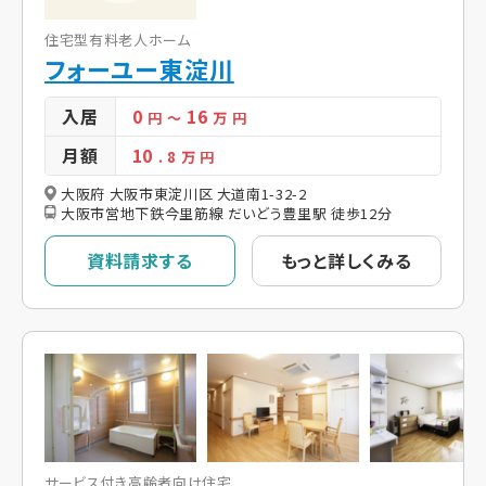
住宅型有料老人ホーム
フォーユー東淀川
入居
0
16
円
～
万 円
月額
10
. 8
万 円
大阪府 大阪市東淀川区 大道南1-32-2
大阪市営地下鉄今里筋線 だいどう豊里駅 徒歩12分
資料請求する
もっと詳しくみる
サービス付き高齢者向け住宅