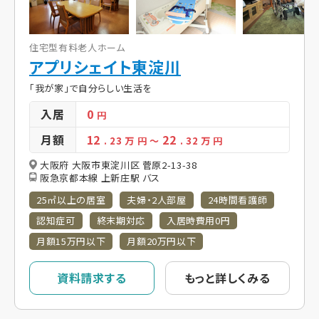
住宅型有料老人ホーム
アプリシェイト東淀川
「我が家」で自分らしい生活を
入居
0
円
月額
12
22
. 23
万 円
～
. 32
万 円
大阪府 大阪市東淀川区 菅原2-13-38
阪急京都本線 上新庄駅 バス
25㎡以上の居室
夫婦・2人部屋
24時間看護師
認知症可
終末期対応
入居時費用0円
月額15万円以下
月額20万円以下
資料請求する
もっと詳しくみる