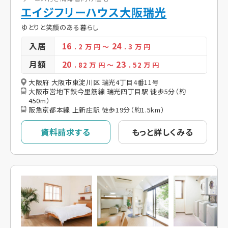
エイジフリーハウス大阪瑞光
ゆとりと笑顔のある暮らし
入居
16
24
. 2
万 円
～
. 3
万 円
月額
20
23
. 82
万 円
～
. 52
万 円
大阪府 大阪市東淀川区 瑞光4丁目4番11号
大阪市営地下鉄今里筋線 瑞光四丁目駅 徒歩5分（約
450m）
阪急京都本線 上新庄駅 徒歩19分（約1.5km）
資料請求する
もっと詳しくみる