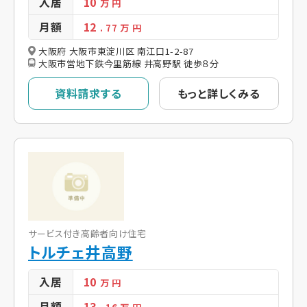
入居
10
万 円
月額
12
. 77
万 円
大阪府 大阪市東淀川区 南江口1-2-87
大阪市営地下鉄今里筋線 井高野駅 徒歩８分
資料請求する
もっと詳しくみる
サービス付き高齢者向け住宅
トルチェ井高野
入居
10
万 円
月額
13