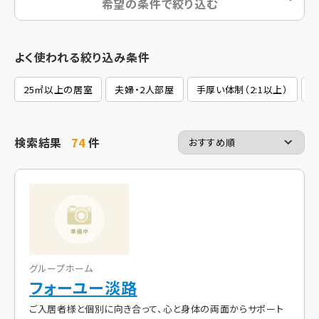
希望の条件で絞り込む
よく使われる絞り込み条件
25㎡以上の居室
夫婦・2人部屋
手厚い体制（2:1以上）
2
検索結果
74
件
グループホーム
フォーユー淡路
ご入居者様と個別に向き合って、心と身体の両面からサポート