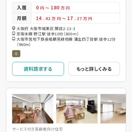
入居
0
180
円
～
万 円
月額
14
17
. 42
万 円
～
. 27
万 円
大阪府 大阪市城東区 関目2-13-3
京阪本線 野江駅 徒歩10分（800ｍ）
大阪市営地下鉄長堀鶴見緑地線 蒲生四丁目駅 徒歩12分
（960m）
0
資料請求する
もっと詳しくみる
サービス付き高齢者向け住宅