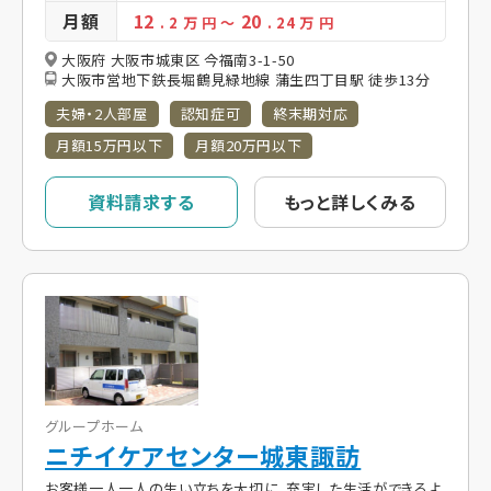
月額
12
20
. 2
万 円
～
. 24
万 円
大阪府 大阪市城東区 今福南3-1-50
大阪市営地下鉄長堀鶴見緑地線 蒲生四丁目駅 徒歩13分
夫婦・2人部屋
認知症可
終末期対応
月額15万円以下
月額20万円以下
資料請求する
もっと詳しくみる
グループホーム
ニチイケアセンター城東諏訪
お客様一人一人の生い立ちを大切に、充実した生活ができるよ