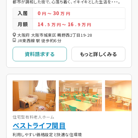
都市が調和した街で、心落ち着く、イキイキとした生活を・・・。
入居
0
30
円
～
万 円
月額
14
16
. 5
万 円
～
. 9
万 円
大阪府 大阪市城東区 鴫野西2丁目19-28
JR東西線 駅 徒歩約６分
資料請求する
もっと詳しくみる
住宅型有料老人ホーム
ベストライフ関目
利用しやすい価格設定と快適な住環境