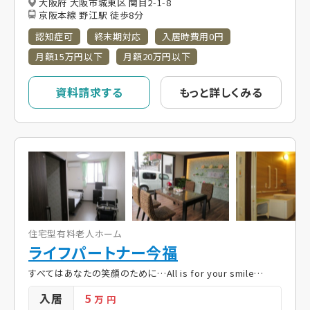
大阪府 大阪市城東区 関目2-1-8
京阪本線 野江駅 徒歩8分
認知症可
終末期対応
入居時費用0円
月額15万円以下
月額20万円以下
資料請求する
もっと詳しくみる
住宅型有料老人ホーム
ライフパートナー今福
すべてはあなたの笑顔のために…All is for your smile…
入居
5
万 円