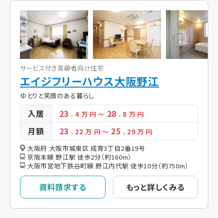
サービス付き高齢者向け住宅
エイジフリーハウス大阪野江
ゆとりと笑顔のある暮らし
入居
23
28
. 4
万 円
～
. 8
万 円
月額
23
25
. 22
万 円
～
. 29
万 円
大阪府 大阪市城東区 成育3丁目2番19号
京阪本線 野江駅 徒歩2分（約160m）
大阪市営地下鉄谷町線 野江内代駅 徒歩10分（約750m）
資料請求する
もっと詳しくみる