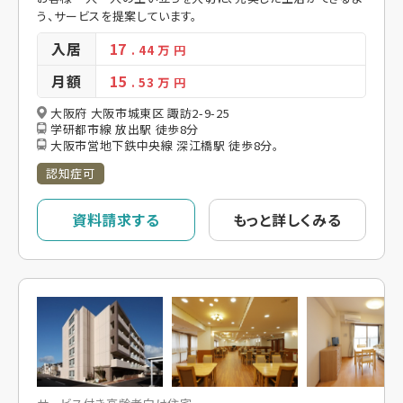
う、サービスを提案しています。
入居
17
. 44
万 円
月額
15
. 53
万 円
大阪府 大阪市城東区 諏訪2-9-25
学研都市線 放出駅 徒歩8分
大阪市営地下鉄中央線 深江橋駅 徒歩8分。
認知症可
資料請求する
もっと詳しくみる