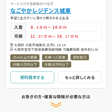
サービス付き高齢者向け住宅
なごやかレジデンス城東
希望と生きがいに満ちた輝きのある生活
入居
8
16
. 4
万 円
～
万 円
月額
11
16
. 57
万 円
～
. 17
万 円
大阪府 大阪市城東区 古市1-19-14
大阪市営地下鉄長堀鶴見緑地線 今福鶴見駅 徒歩約11分
25㎡以上の居室
夫婦・2人部屋
認知症可
月額15万円以下
月額20万円以下
資料請求する
もっと詳しくみる
お急ぎの方・確実な情報が必要な方は