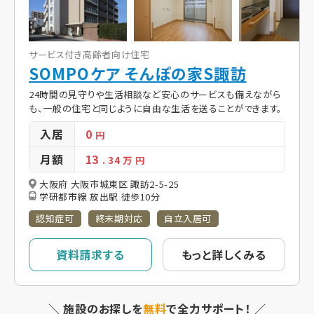
サービス付き高齢者向け住宅
SOMPOケア そんぽの家S諏訪
24時間の見守りや生活相談など安心のサービスも備えながら
も、一般の住宅と同じように自由な生活を送ることができます。
入居
0
円
月額
13
. 34
万 円
大阪府 大阪市城東区 諏訪2-5-25
学研都市線 放出駅 徒歩10分
認知症可
終末期対応
自立入居可
資料請求する
もっと詳しくみる
＼ 施設のお探しを
無料
で全力サポート！ ／