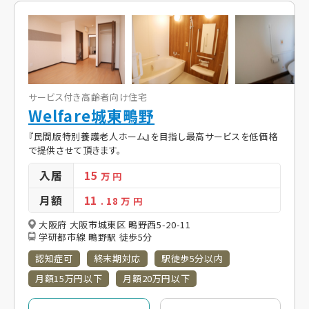
サービス付き高齢者向け住宅
Welfare城東鴫野
『民間版特別養護老人ホーム』を目指し最高サービスを低価格
で提供させて頂きます。
入居
15
万 円
月額
11
. 18
万 円
大阪府 大阪市城東区 鴫野西5-20-11
学研都市線 鴫野駅 徒歩5分
認知症可
終末期対応
駅徒歩5分以内
月額15万円以下
月額20万円以下