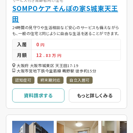
サービス付き高齢者向け住宅
SOMPOケア そんぽの家S城東天王
田
24時間の見守りや生活相談など安心のサービスも備えながら
も、一般の住宅と同じように自由な生活を送ることができます。
入居
0
円
月額
12
. 83
万 円
大阪府 大阪市城東区 天王田17-19
大阪市営地下鉄今里筋線 鴫野駅 徒歩約15分
認知症可
終末期対応
自立入居可
資料請求する
もっと詳しくみる