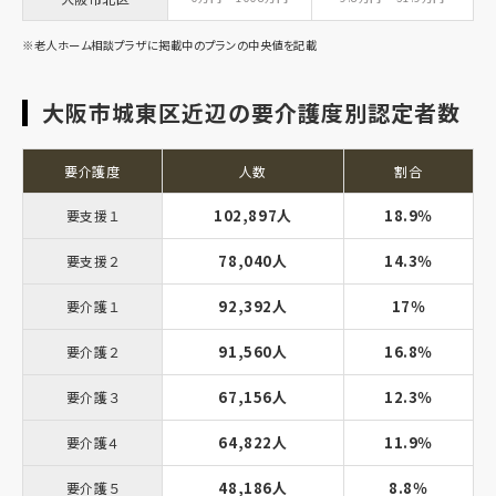
※老人ホーム相談プラザに掲載中のプランの中央値を記載
大阪市城東区近辺の要介護度別認定者数
要介護度
人数
割合
102,897人
18.9％
要支援１
78,040人
14.3％
要支援２
92,392人
17％
要介護１
91,560人
16.8％
要介護２
67,156人
12.3％
要介護３
64,822人
11.9％
要介護４
48,186人
8.8％
要介護５