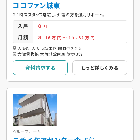
ココファン城東
２４時間スタッフ常駐し、介護の方を強力サポート。
入居
0
円
月額
8
15
. 16
万 円
～
. 32
万 円
大阪府 大阪市城東区 鴫野西2-2-5
大阪環状線 大阪城公園駅 徒歩３分
資料請求する
もっと詳しくみる
グループホーム
ニチイケアセンター森ノ宮