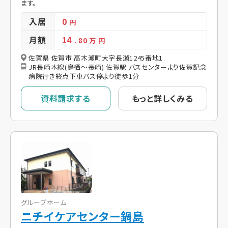
ます。
入居
0
円
月額
14
. 80
万 円
佐賀県 佐賀市 高木瀬町大字長瀬1245番地1
JR長崎本線(鳥栖～長崎) 佐賀駅 バスセンターより佐賀記念
病院行き終点下車バス停より徒歩1分
資料請求する
もっと詳しくみる
グループホーム
ニチイケアセンター鍋島