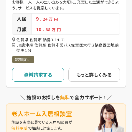
お客様一人一人の生い立ちを大切に、充実した生活ができるよ
う、サービスを提案しています。
入居
9
. 24
万 円
月額
10
. 68
万 円
佐賀県 佐賀市 鍋島3-14-21
JR唐津線 佐賀駅 佐賀市営バス佐賀医大行き鍋島西団地前
徒歩１分
認知症可
資料請求する
もっと詳しくみる
＼ 施設のお探しを
無料
で全力サポート！ ／
老人ホーム入居相談室
施設を実際に見ている入居相談員が
無料電話
で相談に対応します。