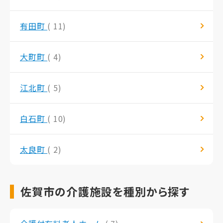
有田町
( 11)
大町町
( 4)
江北町
( 5)
白石町
( 10)
太良町
( 2)
佐賀市の介護施設を種別から探す