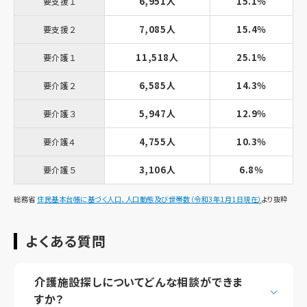
6,951人
15.1％
要支援１
7,085人
15.4％
要支援２
11,518人
25.1％
要介護１
6,585人
14.3％
要介護２
5,947人
12.9％
要介護３
4,755人
10.3％
要介護４
3,106人
6.8％
要介護５
総務省
住民基本台帳に基づく人口、人口動態及び世帯数（令和3年1月1日現在）
より抜粋
よくある質問
介護施設探しについてどんな相談ができま
すか？