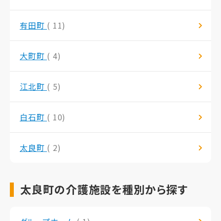
有田町
( 11)
大町町
( 4)
江北町
( 5)
白石町
( 10)
太良町
( 2)
太良町の介護施設を種別から探す