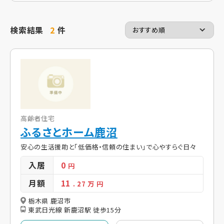
検索結果
2
件
高齢者住宅
ふるさとホーム鹿沼
安心の生活援助と「低価格・信頼の住まい」で心やすらぐ日々
入居
0
円
月額
11
. 27
万 円
栃木県 鹿沼市
東武日光線 新鹿沼駅 徒歩15分