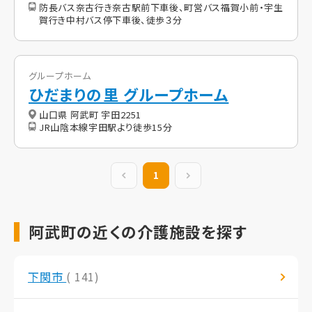
防長バス奈古行き奈古駅前下車後、町営バス福賀小前・宇生
賀行き中村バス停下車後、徒歩３分
グループホーム
ひだまりの里 グループホーム
山口県 阿武町 宇田2251
JR山陰本線宇田駅より徒歩15分
前の20件
1
次の20件
阿武町の近くの介護施設を探す
下関市
( 141)