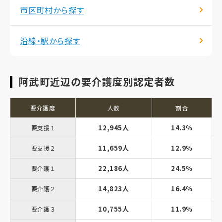
市区町村から探す
沿線・駅から探す
阿武町近辺の要介護度別認定者数
要介護度
人数
割合
12,945人
14.3％
要支援１
11,659人
12.9％
要支援２
22,186人
24.5％
要介護１
14,823人
16.4％
要介護２
10,755人
11.9％
要介護３