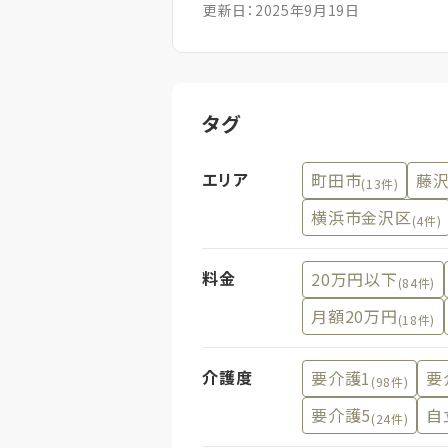
更新日：2025年9月19日
タグ
エリア
町田市
藤
(13件)
横浜市金沢区
(4件)
料金
20万円以下
(84件)
月額20万円
(18件)
介護度
要介護1
要
(98件)
要介護5
自
(24件)