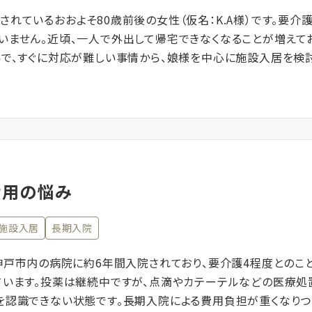
れているおおよそ80歳前後の女性（仮名：K.A様）です。要介
いません。近頃、一人で外出して帰宅できなくなることが増えて
いで、すぐに対応が難しい事情から、娘様を中心に施設入居を検
費用の悩み
施設入居
長期入院
。神戸市内の病院に約6年間入院されており、要介護4程度とのこ
ています。投薬は継続中ですが、点滴やカテーテルなどの医療処
を認識できない状態です。長期入院による費用負担が重くなりつ