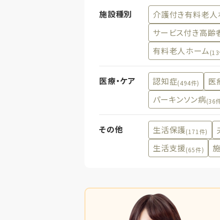
施設種別
介護付き有料老人
サービス付き高齢
有料老人ホーム
(1
医療・ケア
認知症
医
(494件)
パーキンソン病
(36
その他
生活保護
(171件)
生活支援
(65件)