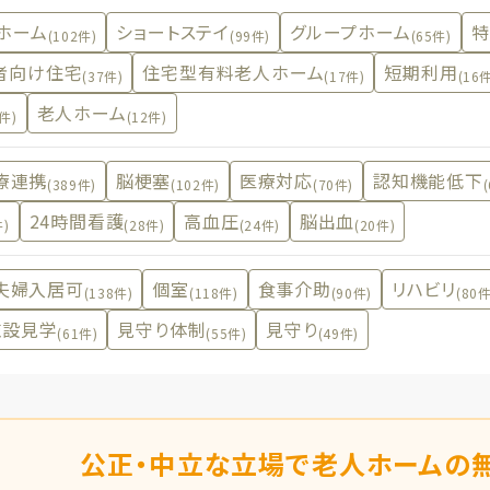
ホーム
ショートステイ
グループホーム
特
(102件)
(99件)
(65件)
者向け住宅
住宅型有料老人ホーム
短期利用
(37件)
(17件)
(16
老人ホーム
3件)
(12件)
療連携
脳梗塞
医療対応
認知機能低下
(389件)
(102件)
(70件)
24時間看護
高血圧
脳出血
件)
(28件)
(24件)
(20件)
夫婦入居可
個室
食事介助
リハビリ
(138件)
(118件)
(90件)
(80件
施設見学
見守り体制
見守り
(61件)
(55件)
(49件)
公正・中立な立場で老人ホームの