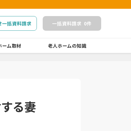
せ一括資料請求
一括
資料請求
0
件
ホーム取材
老人ホームの知識
討する妻