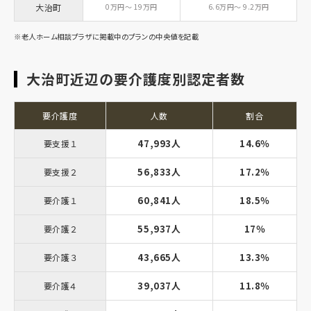
大治町
0万円～ 19万円
6.6万円～ 9.2万円
※老人ホーム相談プラザに掲載中のプランの中央値を記載
大治町近辺の要介護度別認定者数
要介護度
人数
割合
47,993人
14.6％
要支援１
56,833人
17.2％
要支援２
60,841人
18.5％
要介護１
55,937人
17％
要介護２
43,665人
13.3％
要介護３
39,037人
11.8％
要介護４