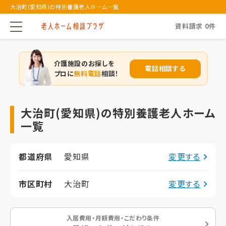
大治町(愛知県)の特別養護老人ホーム一覧
資料請求
0
件
介護施設のお探しを
電話相談する
プロに
無料電話
相談！
大治町(愛知県)の特別養護老人ホーム
一覧
都道府県
愛知県
変更する
市区町村
大治町
変更する
入居費用・月額費用・こだわり条件