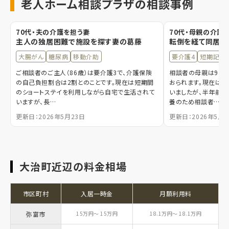
老人ホーム相談プラザの相談事例
70代・夫の介護を担う妻
70代・母親の介護
主人の独居困難で施設を探す妻の葛藤
転倒を経て同居し
大腸がん
糖尿病
移動介助
要介護4
短期記憶
ご相談者のご主人（86歳）は要介護3で、介護保険
相談者の母親は94歳
の自己負担割合は2割とのことです。現在は短期間
おられます。現在は
のショートステイを利用しながら自宅で生活されて
いましたが、半年前に
いますが、長…
養のため相談者…
更新日：2026年5月23日
更新日：2026年5月1
大治町近辺の料金相場
市区町村
入居一時金
月額利用料
弥富市
15万円～ 15万円
18.1万円～ 18.1万円