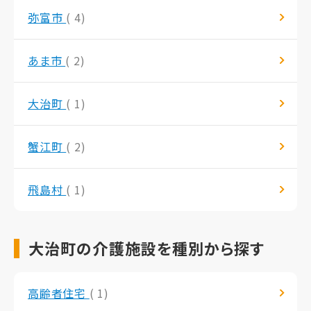
弥富市
( 4)
あま市
( 2)
大治町
( 1)
蟹江町
( 2)
飛島村
( 1)
大治町の介護施設を種別から探す
高齢者住宅
( 1)