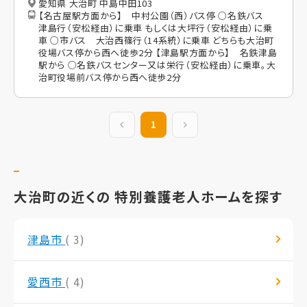
愛知県 大治町 中島中田103
【名古屋駅方面から】 中村公園（西）バス停 ○名鉄バス
津島行（安松経由）に乗車 もしくは大坪行（安松経由）に乗
車 ○市バス 大治西篠行（14系統）に乗車 どちらも大治町
役場バス停から西へ徒歩2分 【津島駅方面から】 名鉄津島
駅から ○名鉄バスセンター又は栄行（安松経由）に乗車。大
治町役場前バス停から西へ徒歩2分
前の20件
1
次の20件
大治町の近くの 特別養護老人ホームを探す
津島市
( 3)
愛西市
( 4)