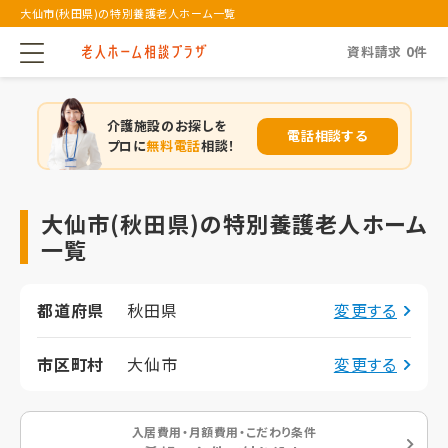
大仙市(秋田県)の特別養護老人ホーム一覧
資料請求
0
件
介護施設のお探しを
電話相談する
プロに
無料電話
相談！
大仙市(秋田県)の特別養護老人ホーム
一覧
都道府県
秋田県
変更する
市区町村
大仙市
変更する
入居費用・月額費用・こだわり条件