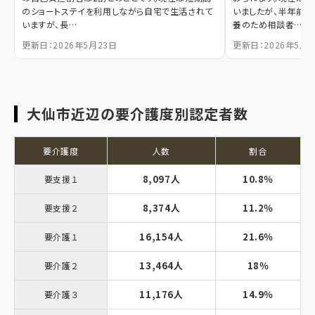
のショートステイを利用しながら自宅で生活されて
いましたが、半年前に
いますが、長…
養のため相談者…
更新日：2026年5月23日
更新日：2026年5月1
大仙市近辺の要介護度別認定者数
要介護度
人数
割合
8,097人
10.8％
要支援１
8,374人
11.2％
要支援２
16,154人
21.6％
要介護１
13,464人
18％
要介護２
11,176人
14.9％
要介護３