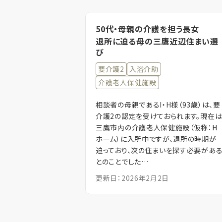
50代・母親の介護を担う長女
退所に迫る母の三鷹近辺住まい選
び
要介護2
入浴介助
介護老人保健施設
相談者の母親であるI・H様（93歳）は、要
介護2の認定を受けておられます。現在
三鷹市内の介護老人保健施設（仮称：H
ホーム）に入所中ですが、退所の時期が
迫っており、次の住まいを探す必要があ
とのことでした…
更新日：2026年2月2日