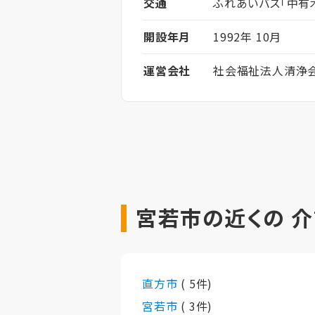
交通
ふれあいバス「中有
開設年月
1992年 10月
運営会社
社会福祉法人清浄
宮若市の近くの 
直方市
( 5件)
宮若市
( 3件)