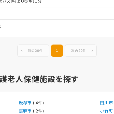
木バス停」より徒歩15分
会
前の20件
1
次の20件
介護老人保健施設を探す
飯塚市
( 4件)
田川
嘉麻市
( 2件)
小竹