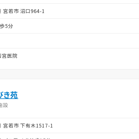
県 宮若市 沼口964-1
歩5分
若宮医院
びき苑
施設
岡県 宮若市 下有木1517-1