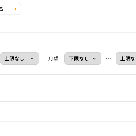
る
月額
～