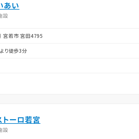
いあい
施設
岡県 宮若市 宮田4795
」より徒歩3分
ストーロ若宮
施設