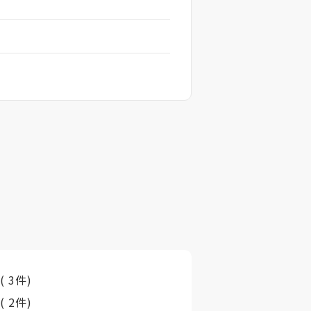
市
( 3件)
町
( 2件)