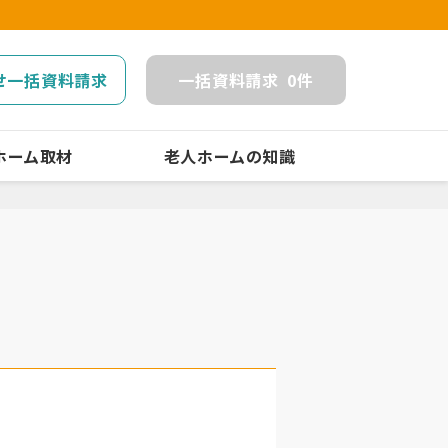
せ一括資料請求
一括
資料請求
0
件
ホーム取材
老人ホームの知識