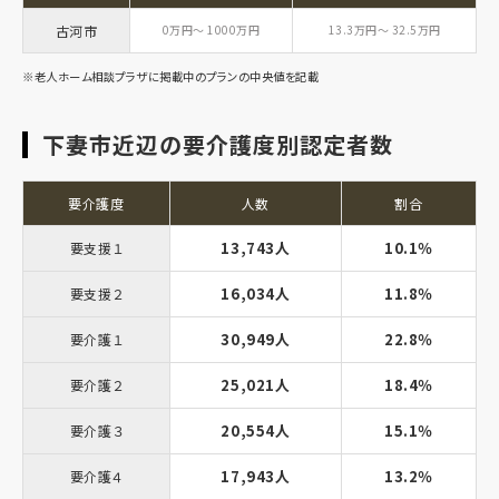
古河市
0万円～ 1000万円
13.3万円～ 32.5万円
※老人ホーム相談プラザに掲載中のプランの中央値を記載
下妻市近辺の要介護度別認定者数
要介護度
人数
割合
13,743人
10.1％
要支援１
16,034人
11.8％
要支援２
30,949人
22.8％
要介護１
25,021人
18.4％
要介護２
20,554人
15.1％
要介護３
17,943人
13.2％
要介護４