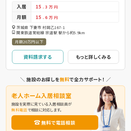
入居
15
. 3
万 円
月額
15
. 6
万 円
茨城県 下妻市 村岡乙167-1
関東鉄道常総線 宗道駅 駅から約5.9km
月額20万円以下
資料請求する
もっと詳しくみる
＼ 施設のお探しを
無料
で全力サポート！ ／
老人ホーム入居相談室
施設を実際に見ている入居相談員が
無料電話
で相談に対応します。
無料で電話相談