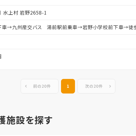
県 水上村 岩野2658-1
下車→九州産交バス 湯前駅前乗車→岩野小学校前下車→徒
園
前の20件
1
次の20件
護施設を探す