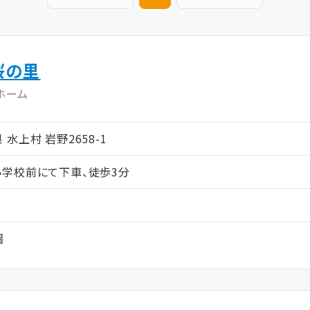
桜の里
ホーム
県 水上村 岩野2658-1
学校前にて下車、徒歩3分
園