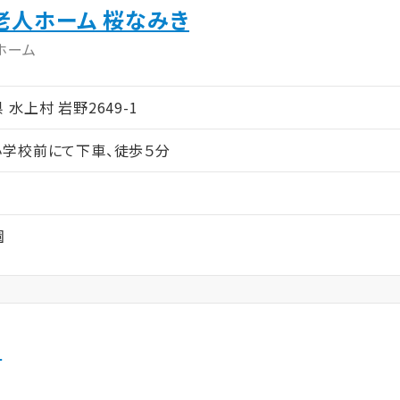
老人ホーム 桜なみき
ホーム
県 水上村 岩野2649-1
学校前にて下車、徒歩５分
園
里
ム