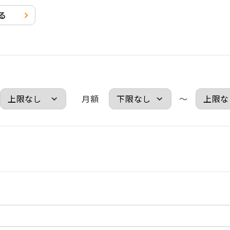
る
月額
～