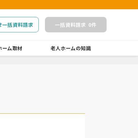
せ一括資料請求
一括
資料請求
0
件
ホーム取材
老人ホームの知識