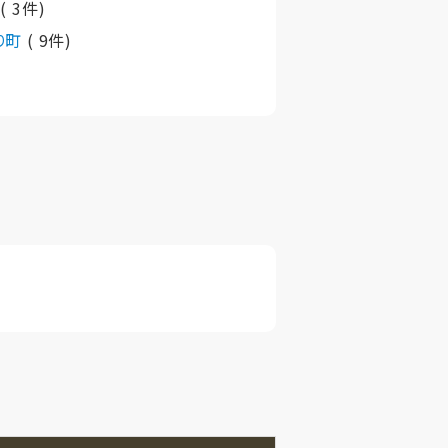
村
( 3件)
り町
( 9件)