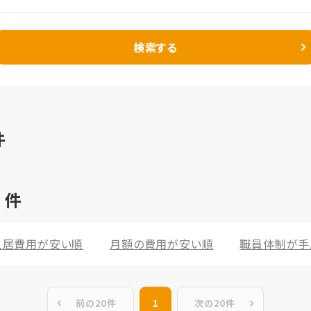
検索する
件
3
件
入居費用が安い順
月額の費用が安い順
職員体制が手
前の20件
1
次の20件