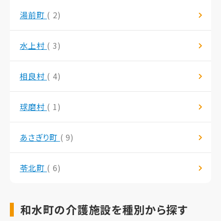
湯前町
( 2)
水上村
( 3)
相良村
( 4)
球磨村
( 1)
あさぎり町
( 9)
苓北町
( 6)
和水町の介護施設を種別から探す