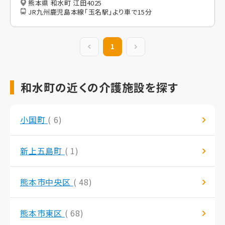
熊本県 和水町 江田4025
JR九州鹿児島本線「玉名駅」より車で15分
前の20件
1
次の20件
和水町の近くの介護施設を探す
小国町
( 6)
新上五島町
( 1)
熊本市中央区
( 48)
熊本市東区
( 68)