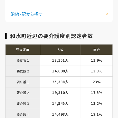
沿線・駅から探す
和水町近辺の要介護度別認定者数
要介護度
人数
割合
13,151人
11.9％
要支援１
14,690人
13.3％
要支援２
25,338人
23％
要介護１
19,310人
17.5％
要介護２
14,545人
13.2％
要介護３
14,498人
13.1％
要介護４