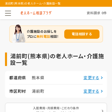
湯前町(熊本県)の老人ホーム・介護施設一覧
資料請求
0
件
介護施設のお探しを
電話相談する
プロに
無料電話
相談！
湯前町(熊本県)の老人ホーム・介護施
設一覧
都道府県
熊本県
変更する
市区町村
湯前町
変更する
入居費用・月額費用・こだわり条件