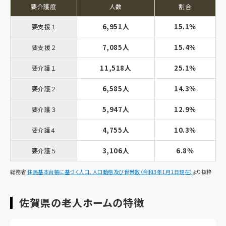
要介護度
人数
割合
6,951人
15.1％
要支援１
7,085人
15.4％
要支援２
11,518人
25.1％
要介護１
6,585人
14.3％
要介護２
5,947人
12.9％
要介護３
4,755人
10.3％
要介護４
3,106人
6.8％
要介護５
総務省
住民基本台帳に基づく人口、人口動態及び世帯数（令和3年1月1日現在）
より抜粋
佐賀県の老人ホームの特徴