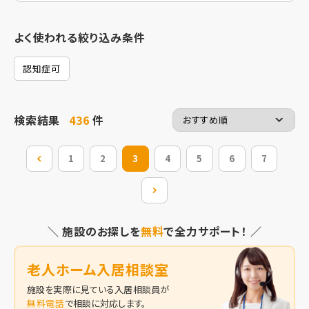
よく使われる絞り込み条件
認知症可
検索結果
436
件
前の20件
1
2
3
4
5
6
7
次の20件
＼ 施設のお探しを
無料
で全力サポート！ ／
老人ホーム入居相談室
施設を実際に見ている入居相談員が
無料電話
で相談に対応します。