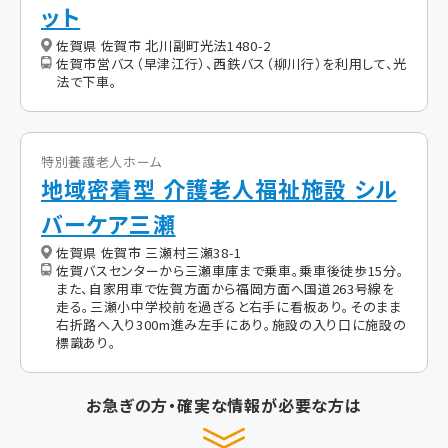
ット
佐賀県 佐賀市 北川副町光法1480-2
佐賀市営バス（早津江行）、西鉄バス（柳川行）を利用して、光
法で下車。
特別養護老人ホーム
地域密着型 介護老人福祉施設 シル
バーケア三瀬
佐賀県 佐賀市 三瀬村三瀬38-1
佐賀バスセンターから三瀬車庫まで乗車。乗車後徒歩15分。
また、自家用車で佐賀方面から福岡方面へ国道263号線を
走る。三瀬小中学校前を過ぎると右手に看板あり。そのまま
右折路へ入り300m進み左手にあり。施設の入り口に施設の
標識あり。
お急ぎの方・確実な情報が必要な方は