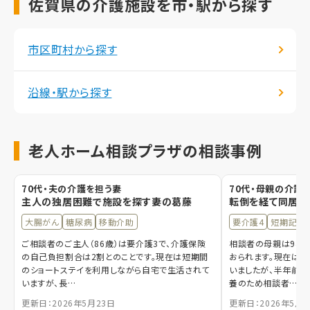
佐賀県の介護施設を市・駅から探す
市区町村から探す
沿線・駅から探す
老人ホーム相談プラザの相談事例
70代・夫の介護を担う妻
70代・母親の介護
主人の独居困難で施設を探す妻の葛藤
転倒を経て同居し
大腸がん
糖尿病
移動介助
要介護4
短期記憶
ご相談者のご主人（86歳）は要介護3で、介護保険
相談者の母親は94歳
の自己負担割合は2割とのことです。現在は短期間
おられます。現在は
のショートステイを利用しながら自宅で生活されて
いましたが、半年前に
いますが、長…
養のため相談者…
更新日：2026年5月23日
更新日：2026年5月1