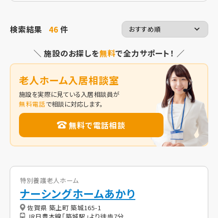
検索結果
46
件
＼ 施設のお探しを
無料
で全力サポート！ ／
老人ホーム入居相談室
施設を実際に見ている入居相談員が
無料電話
で相談に対応します。
無料で電話相談
特別養護老人ホーム
ナーシングホームあかり
佐賀県 築上町 築城165-1
JR日豊本線「築城駅」より徒歩7分