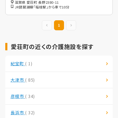
滋賀県 愛荘町 長野2380-11
JR琵琶湖線「稲枝駅」から車で10分
前の20件
1
次の20件
愛荘町の近くの介護施設を探す
紀宝町
( 1)
大津市
( 85)
彦根市
( 34)
長浜市
( 32)