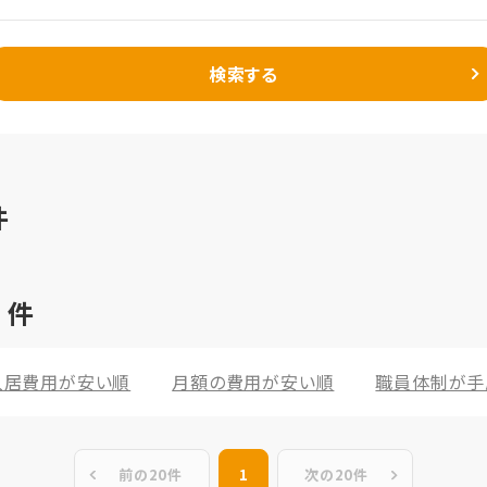
検索する
件
9
件
入居費用が安い順
月額の費用が安い順
職員体制が手
前の20件
1
次の20件