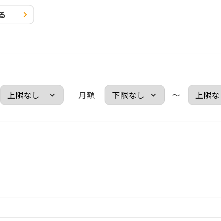
る
月額
～