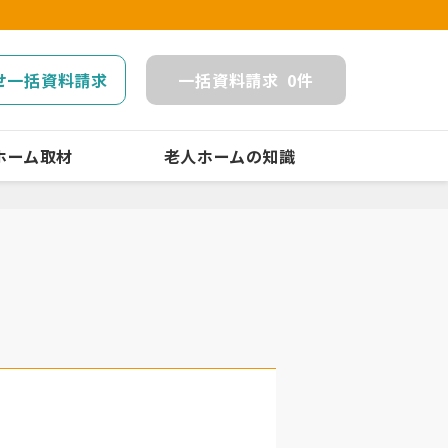
せ一括資料請求
一括
資料請求
0
件
ホーム取材
老人ホームの知識