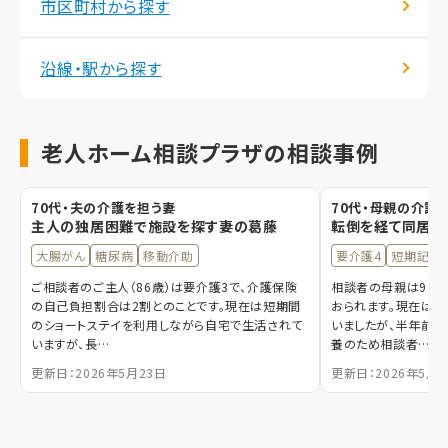
市区町村から探す
沿線・駅から探す
老人ホーム相談プラザの相談事例
70代・夫の介護を担う妻
70代・母親の介護
主人の独居困難で施設を探す妻の葛藤
転倒を経て同居し
大腸がん
糖尿病
移動介助
要介護4
短期記憶
ご相談者のご主人（86歳）は要介護3で、介護保険
相談者の母親は94歳
の自己負担割合は2割とのことです。現在は短期間
おられます。現在は
のショートステイを利用しながら自宅で生活されて
いましたが、半年前に
いますが、長…
養のため相談者…
更新日：2026年5月23日
更新日：2026年5月1