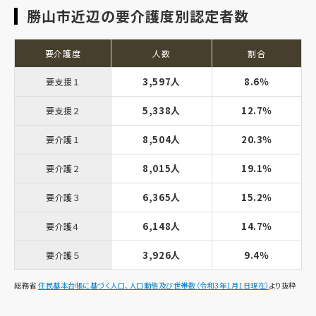
勝山市近辺の要介護度別認定者数
要介護度
人数
割合
3,597人
8.6％
要支援１
5,338人
12.7％
要支援２
8,504人
20.3％
要介護１
8,015人
19.1％
要介護２
6,365人
15.2％
要介護３
6,148人
14.7％
要介護４
3,926人
9.4％
要介護５
総務省
住民基本台帳に基づく人口、人口動態及び世帯数（令和3年1月1日現在）
より抜粋