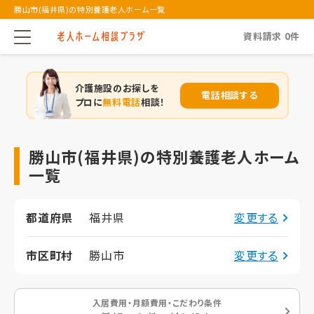
勝山市(福井県)の特別養護老人ホーム一覧
資料請求
0
件
介護施設のお探しを
電話相談する
プロに
無料電話
相談！
勝山市(福井県)の特別養護老人ホーム
一覧
都道府県
福井県
変更する
市区町村
勝山市
変更する
入居費用・月額費用・こだわり条件