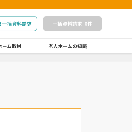
せ一括資料請求
一括
資料請求
0
件
ホーム取材
老人ホームの知識