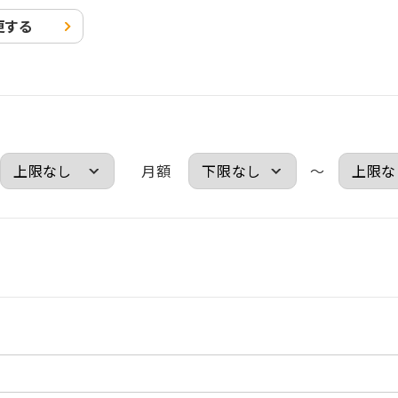
更する
月額
～