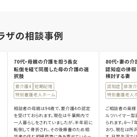
ラザの相談事例
70代・母親の介護を担う長女
80代・妻の介
転倒を経て同居した母の介護の選
認知症の徘徊
択肢
検討する妻
要介護4
短期記憶
認知症
排泄
特別養護老人ホーム
特別養護老人
相談者の母親は94歳で、要介護4の認定
ご相談者の奥様（
を受けておられます。現在は千葉県内で
ルツハイマー型
一人暮らしをされていましたが、半年前に
られます。6～
転倒して骨折され、その後療養のため相
おり、現在は所
談者の住む相模原市に身を寄せていらっ
す。日常生活で