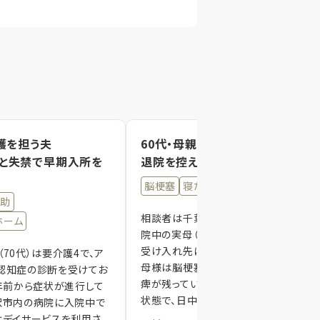
護を担う夫
60代・母親の介護を担う長男
と失禁で早期入所を
退院を控えた母の入居先不足
脳梗塞
寝たきり
見守り体制
介助
相談者は千葉県長生郡在住の長男で、
ホーム
院中の実母（86歳・要介護4）の退院後
受け入れ先について相談されました。お
70代）は要介護4で、ア
母様は脳梗塞の既往があり、左半身に
認知症の診断を受けてお
痺が残っています。現在は寝たきりに近
7年前から症状が進行して
状態で、日中はベ…
沢市内の病院に入院中で
はデイサービスを利用さ