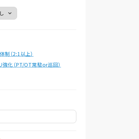
体制（2:1以上）
リ強化（PT/OT常駐or巡回）