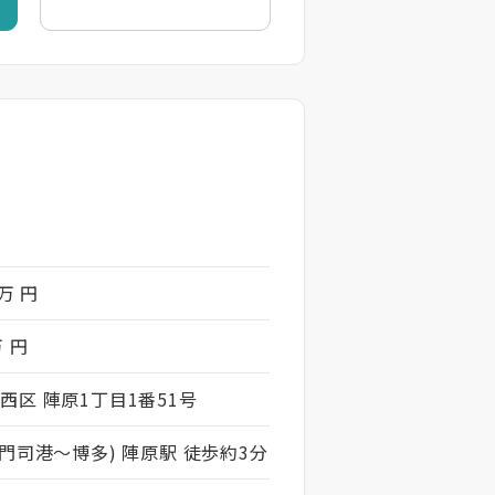
 万 円
万 円
西区 陣原1丁目1番51号
・門司港～博多) 陣原駅 徒歩約3分