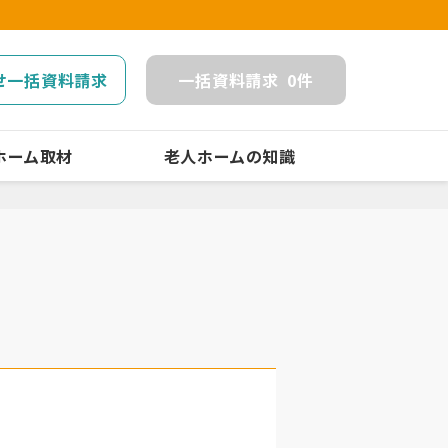
せ一括資料請求
一括
資料請求
0
件
ホーム取材
老人ホームの知識