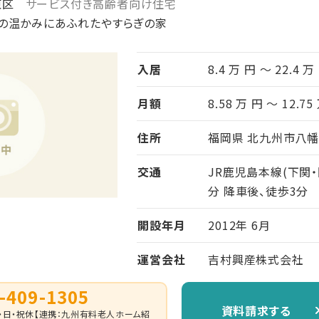
東区
サービス付き高齢者向け住宅
の温かみにあふれたやすらぎの家
入居
8.4 万 円 ～ 22.4 万
月額
8.58 万 円 ～ 12.75
住所
福岡県 北九州市八幡
交通
JR鹿児島本線(下関・
分 降車後、徒歩3分
開設年月
2012年 6月
運営会社
吉村興産株式会社
-409-1305
資料請求する
 （土・日・祝休【連携：九州有料老人ホーム紹