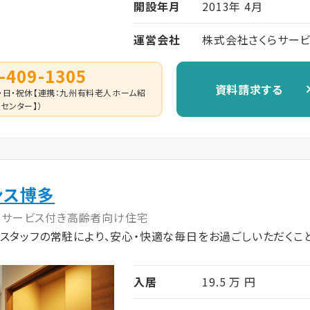
開設年月
2013年 4月
運営会社
株式会社さくらサー
-409-1305
資料請求する
 （土・日・祝休【連携：九州有料老人ホーム紹
センター】）
ンス博多
サービス付き高齢者向け住宅
スタッフの常駐により、安心・快適な毎日をお過ごしいただくこ
入居
19.5 万 円