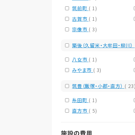
筑前町
( 1)
古賀市
( 1)
宗像市
( 3)
築後（久留米・大牟田・柳川）
八女市
( 1)
みやま市
( 3)
筑豊（飯塚・小郡・直方）
( 23
糸田町
( 1)
直方市
( 5)
施設の費用