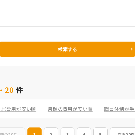
検索する
 20
件
入居費用が安い順
月額の費用が安い順
職員体制が手
前の20件
1
2
3
4
5
次の20件