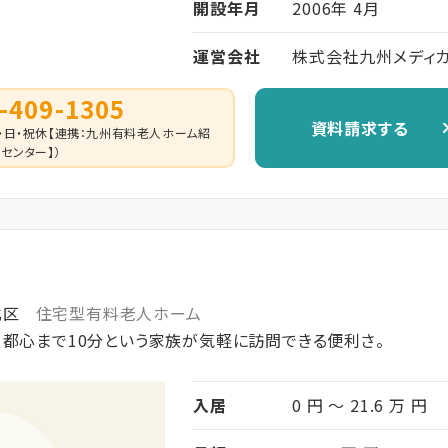
開設年月
2006年 4月
運営会社
株式会社九州メディ
-409-1305
資料請求する
 （土・日・祝休【連携：九州有料老人ホーム紹
センター】）
北区
住宅型有料老人ホーム
都心まで10分という家族が気軽に訪問できる便利さ。
入居
0 円 ～ 21.6 万 円