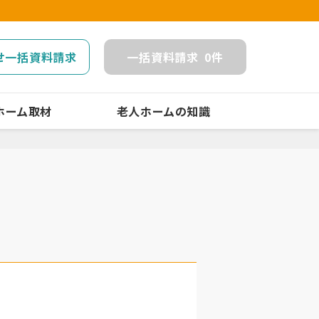
せ一括資料請求
一括
資料請求
0
件
ホーム取材
老人ホームの知識