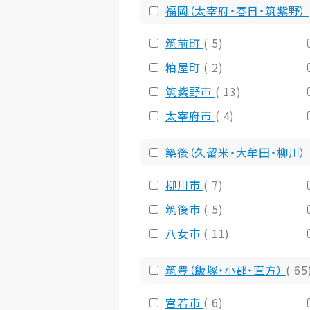
福岡（太宰府・春日・筑紫野）
筑前町
( 5)
粕屋町
( 2)
筑紫野市
( 13)
太宰府市
( 4)
築後（久留米・大牟田・柳川）
柳川市
( 7)
筑後市
( 5)
八女市
( 11)
筑豊（飯塚・小郡・直方）
( 65
宮若市
( 6)