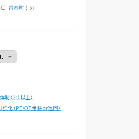
香春町
( 5)
体制（2:1以上）
リ強化（PT/OT常駐or巡回）